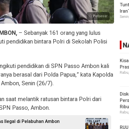
Tunt
Iran
Perbesar
Senin
MBON,
– Sebanyak 161 orang yang lulus
i pendidikan bintara Polri di Sekolah Polisi
N
Kisa
engikuti pendidikan di SPN Passo Ambon kali
Pras
Rabu,
aranya berasal dari Polda Papua,” kata Kapolda
i Ambon, Senin (26/7).
Disk
 saat melantik ratusan bintara Polri dari
Pers
Rib
n SPN Passo, Ambon.
Rabu,
as Ilegal di Pelabuhan Ambon
RUU