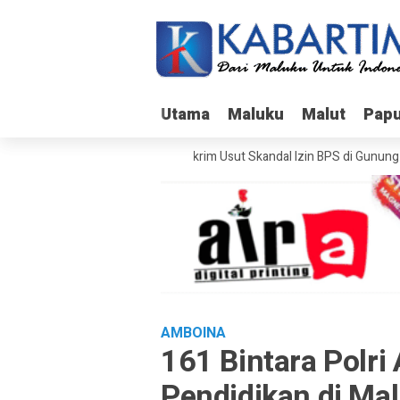
Utama
Utama
Maluku
Maluku
Malut
Malut
Pap
Pap
Bareskrim Usut Skandal Izin BPS di Gunung Bot
AMBOINA
161 Bintara Polri
Pendidikan di Ma