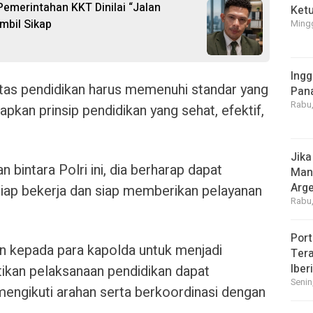
 Pemerintahan KKT Dinilai “Jalan
Ket
mbil Sikap
Mingg
Ingg
itas pendidikan harus memenuhi standar yang
Pan
Rabu,
pkan prinsip pendidikan yang sehat, efektif,
Jika
bintara Polri ini, dia berharap dapat
Manf
Arge
iap bekerja dan siap memberikan pelayanan
Rabu,
Port
n kepada para kapolda untuk menjadi
Tera
Iber
ikan pelaksanaan pendidikan dapat
Senin
mengikuti arahan serta berkoordinasi dengan