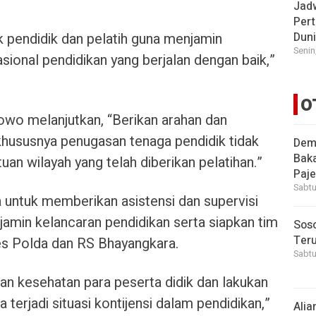
Jad
Pert
k pendidik dan pelatih guna menjamin
Dun
Senin
ional pendidikan yang berjalan dengan baik,”
O
bowo melanjutkan, “Berikan arahan dan
hususnya penugasan tenaga pendidik tidak
Demi
Bak
tuan wilayah yang telah diberikan pelatihan.”
Paje
Sabtu
ta untuk memberikan asistensi dan supervisi
min kelancaran pendidikan serta siapkan tim
Soso
Ter
es Polda dan RS Bhayangkara.
Sabtu
an kesehatan para peserta didik dan lakukan
 terjadi situasi kontijensi dalam pendidikan,”
Alia