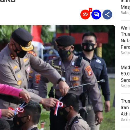
Indo
Masj
5
Rabu,
Wal
Tru
Net
Per
Selas
Medi
50.0
Sera
Selas
Tru
Iran
Akhi
Senin