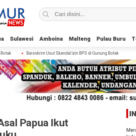
ua
ua
Sulawesi
Sulawesi
Amboina
Amboina
Malteng
Malteng
Pulau Buru
Pulau Buru
T
T
ak
Bareskrim Usut Skandal Izin BPS di Gunung Botak
I
 Asal Papua Ikut
Mer
luku