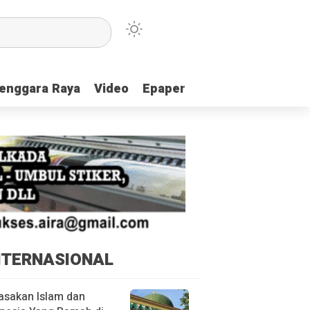
enggara Raya
enggara Raya
Video
Video
Epaper
Epaper
NTERNASIONAL
asakan Islam dan