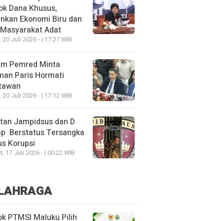
ok Dana Khusus,
nkan Ekonomi Biru dan
 Masyarakat Adat
, 20 Juli 2026 - | 17:27 WIB
um Pemred Minta
man Paris Hormati
tawan
, 20 Juli 2026 - | 17:12 WIB
tan Jampidsus dan D
ap Berstatus Tersangka
s Korupsi
, 17 Juli 2026 - | 00:22 WIB
LAHRAGA
k PTMSI Maluku Pilih