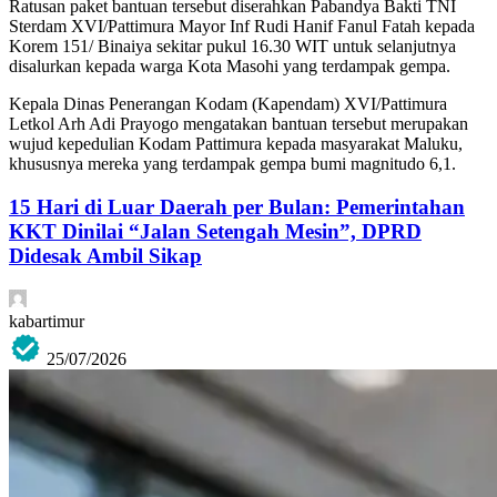
Ratusan paket bantuan tersebut diserahkan Pabandya Bakti TNI
Sterdam XVI/Pattimura Mayor Inf Rudi Hanif Fanul Fatah kepada
Korem 151/ Binaiya sekitar pukul 16.30 WIT untuk selanjutnya
disalurkan kepada warga Kota Masohi yang terdampak gempa.
Kepala Dinas Penerangan Kodam (Kapendam) XVI/Pattimura
Letkol Arh Adi Prayogo mengatakan bantuan tersebut merupakan
wujud kepedulian Kodam Pattimura kepada masyarakat Maluku,
khususnya mereka yang terdampak gempa bumi magnitudo 6,1.
15 Hari di Luar Daerah per Bulan: Pemerintahan
KKT Dinilai “Jalan Setengah Mesin”, DPRD
Didesak Ambil Sikap
kabartimur
25/07/2026