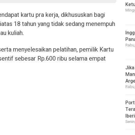
Ket
Mingg
ndapat kartu pra kerja, dikhususkan bagi
diatas 18 tahun yang tidak sedang menempuh
au kuliah.
Ingg
Pan
Rabu,
erta menyelesaikan pelatihan, pemilik Kartu
sentif sebesar Rp.600 ribu selama empat
Jika
Manf
Arge
Rabu,
Port
Tera
Iber
Senin