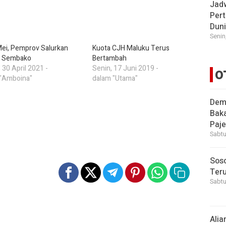
Jad
Pert
Dun
Senin
ei, Pemprov Salurkan
Kuota CJH Maluku Terus
n Sembako
Bertambah
 30 April 2021 -
Senin, 17 Juni 2019 -
O
 "Amboina"
dalam "Utama"
Demi
Bak
Paje
Sabtu
Soso
Ter
Sabtu
Alia