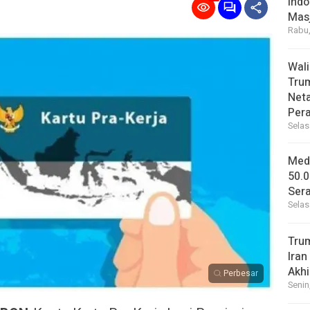
Indo
Masj
Rabu,
Wal
Tru
Net
Per
Selas
Medi
50.0
Sera
Selas
Tru
Iran
Akhi
Perbesar
Senin