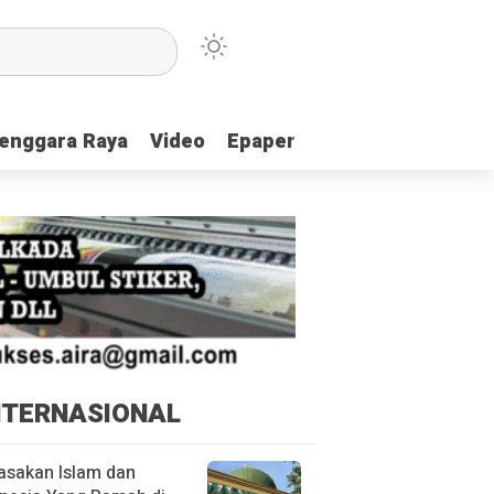
enggara Raya
enggara Raya
Video
Video
Epaper
Epaper
NTERNASIONAL
asakan Islam dan