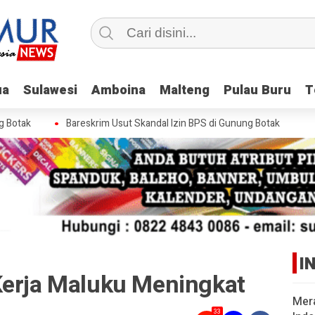
ua
ua
Sulawesi
Sulawesi
Amboina
Amboina
Malteng
Malteng
Pulau Buru
Pulau Buru
T
T
otak
Bareskrim Usut Skandal Izin BPS di Gunung Botak
I
Kerja Maluku Meningkat
Mer
33