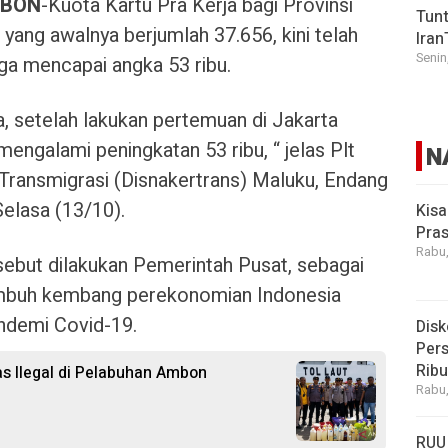
MBON
-Kuota Kartu Pra Kerja bagi Provinsi
Tunt
 yang awalnya berjumlah 37.656, kini telah
Iran
Senin
a mencapai angka 53 ribu.
a, setelah lakukan pertemuan di Jakarta
 mengalami peningkatan 53 ribu, “ jelas Plt
N
Transmigrasi (Disnakertrans) Maluku, Endang
Selasa (13/10).
Kisa
Pras
Rabu,
ebut dilakukan Pemerintah Pusat, sebagai
umbuh kembang perekonomian Indonesia
ndemi Covid-19.
Disk
Pers
Rib
as Ilegal di Pelabuhan Ambon
Rabu,
RUU