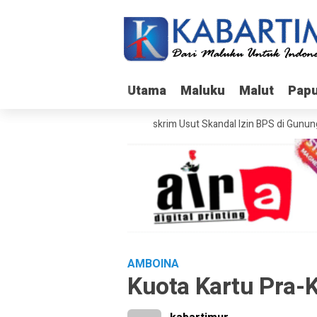
Utama
Utama
Maluku
Maluku
Malut
Malut
Pap
Pap
Bareskrim Usut Skandal Izin BPS di Gunung B
AMBOINA
Kuota Kartu Pra-