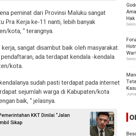
God
Ama
ena peminat dari Provinsi Maluku sangat
Hak
 Pra Kerja ke-11 nanti, lebih banyak
Senin
n/kota, “ terangnya.
For
Hot
a kerja, sangat disambut baik oleh masyarakat.
War
 pendaftaran, ada terdapat kendala -kendala
Senin
ten/kota.
Man
Tet
 kendalanya sudah pasti terdapat pada internet
Kasu
terdapat sejumlah warga di Kabupaten/kota
Jumat
ngan baik, “ jelasnya.
 Pemerintahan KKT Dinilai “Jalan
O
mbil Sikap
Beso