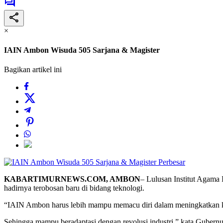
×
IAIN Ambon Wisuda 505 Sarjana & Magister
Bagikan artikel ini
Perbesar
KABARTIMURNEWS.COM, AMBON
– Lulusan Institut Agama
hadirnya terobosan baru di bidang teknologi.
“IAIN Ambon harus lebih mampu memacu diri dalam meningkatkan kua
Sehingga mampu beradaptasi dengan revolusi industri,” kata Guber