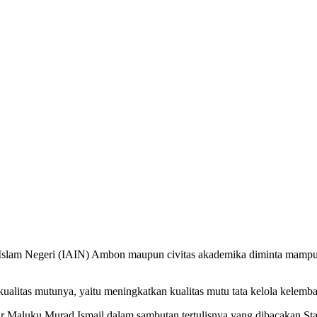
 Islam Negeri (IAIN) Ambon maupun civitas akademika diminta mamp
litas mutunya, yaitu meningkatkan kualitas mutu tata kelola kelemba
nur Maluku Murad Ismail dalam sambutan tertulisnya yang dibacakan 