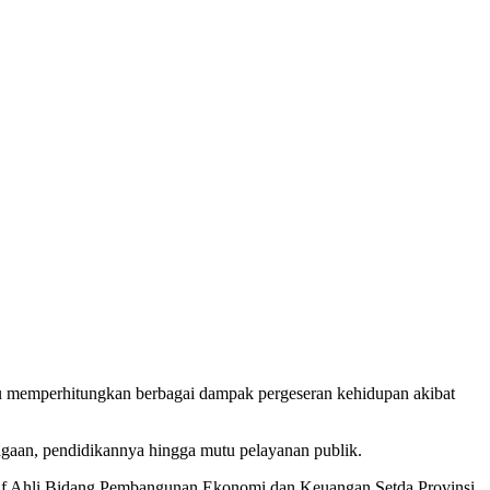
u memperhitungkan berbagai dampak pergeseran kehidupan akibat
gaan, pendidikannya hingga mutu pelayanan publik.
Staf Ahli Bidang Pembangunan Ekonomi dan Keuangan Setda Provinsi