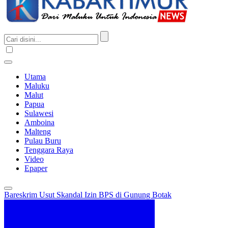
Utama
Maluku
Malut
Papua
Sulawesi
Amboina
Malteng
Pulau Buru
Tenggara Raya
Video
Epaper
Bareskrim Usut Skandal Izin BPS di Gunung Botak