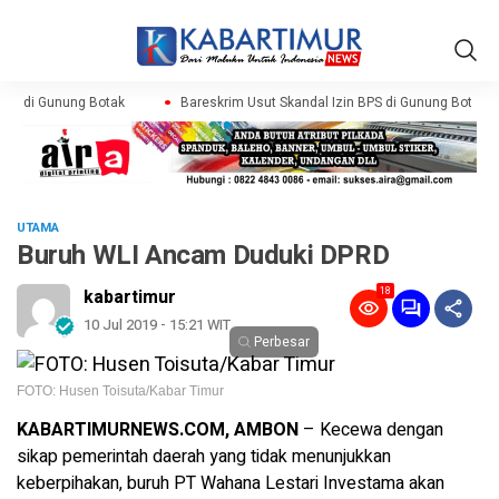
S di Gunung Botak
Bareskrim Usut Skandal Izin BPS di Gunung Botak
UTAMA
Buruh WLI Ancam Duduki DPRD
18
kabartimur
10 Jul 2019 - 15:21 WIT
Perbesar
FOTO: Husen Toisuta/Kabar Timur
KABARTIMURNEWS.COM, AMBON
– Kecewa dengan
sikap pemerintah daerah yang tidak menunjukkan
keberpihakan, buruh PT Wahana Lestari Investama akan