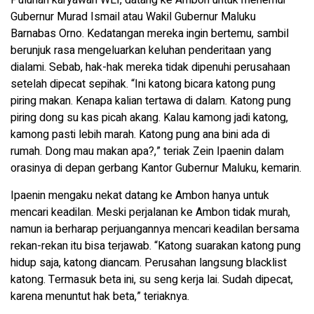
Puluhan karyawan WLI, datang ke Ambon untuk menemui
Gubernur Murad Ismail atau Wakil Gubernur Maluku
Barnabas Orno. Kedatangan mereka ingin bertemu, sambil
berunjuk rasa mengeluarkan keluhan penderitaan yang
dialami. Sebab, hak-hak mereka tidak dipenuhi perusahaan
setelah dipecat sepihak. “Ini katong bicara katong pung
piring makan. Kenapa kalian tertawa di dalam. Katong pung
piring dong su kas picah akang. Kalau kamong jadi katong,
kamong pasti lebih marah. Katong pung ana bini ada di
rumah. Dong mau makan apa?,” teriak Zein Ipaenin dalam
orasinya di depan gerbang Kantor Gubernur Maluku, kemarin.
Ipaenin mengaku nekat datang ke Ambon hanya untuk
mencari keadilan. Meski perjalanan ke Ambon tidak murah,
namun ia berharap perjuangannya mencari keadilan bersama
rekan-rekan itu bisa terjawab. “Katong suarakan katong pung
hidup saja, katong diancam. Perusahan langsung blacklist
katong. Termasuk beta ini, su seng kerja lai. Sudah dipecat,
karena menuntut hak beta,” teriaknya.