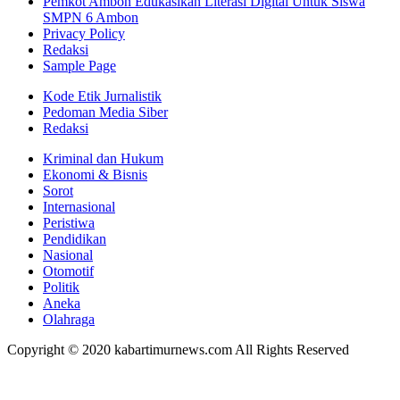
Pemkot Ambon Edukasikan Literasi Digital Untuk Siswa
SMPN 6 Ambon
Privacy Policy
Redaksi
Sample Page
Kode Etik Jurnalistik
Pedoman Media Siber
Redaksi
Kriminal dan Hukum
Ekonomi & Bisnis
Sorot
Internasional
Peristiwa
Pendidikan
Nasional
Otomotif
Politik
Aneka
Olahraga
Copyright © 2020 kabartimurnews.com All Rights Reserved