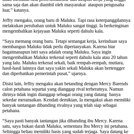
sama saja dan akan diambil oleh masyarakat ataupun pengusaha
luar,” katanya.
Jeffry mengaku, orang baru di Maluku. Tapi rasa keterpanggilannya
melakukan perubahan untuk Maluku sangat tinggi. Ia berkeinginan
mengembalikan kejayaan Maluku seperti dahulu kala.
“Saya memang orang baru. Tetapi semangat kerja, kerinduan saya
membangun Maluku tidak perlu dipertanyakan. Karena biar
bagaimanapun istri saya adalah orang Maluku. Saya ingin
mengembalikan Maluku terkenal seperti dahulu kala atau 20 tahun
yang lalu. Maluku terkenal sekali, baik rempah-rempah, mutiara,
hasil-hasil lainnya dan saya yakin sekali Maluku akan bertengger
dan diperhatikan pemerintah pusat,” ujarnya.
Disisi lain, Jeffry mengaku akan betanding dengan Mercy Barends
calon petahana separtai yang dianggap rival terberatnya. Namun
dirinya tidak ingin dianggap sebagai orang yang datang hanya
sekedar meramaikan. Kendati demikian, Ia mengakui akan memiliki
banyak tantangan dibanding rivalnya yang telah siap sebagai
petahana.
“Saya pasti banyak tantangan jika dibanding ibu Mercy. Karena
satu, saya bukan darah Maluku, sementara Ibu Mercy ini petahana.
Sehingga beliau memiliki basis yang sudah terjaga. Saya datang ke