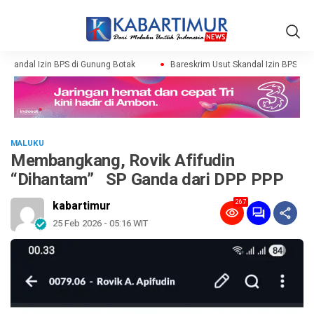
kandal Izin BPS di Gunung Botak
Bareskrim Usut Skandal Izin BPS di Gu
MALUKU
Membangkang, Rovik Afifudin
“Dihantam” SP Ganda dari DPP PPP
267
kabartimur
25 Feb 2026 - 05:16 WIT