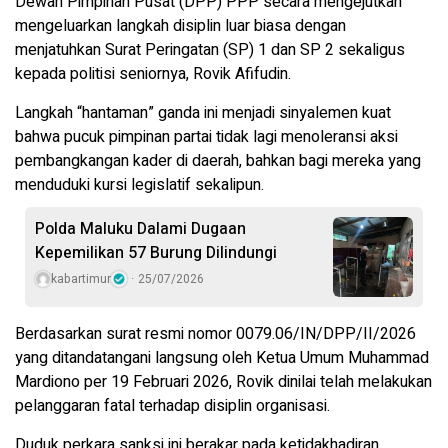
Dewan Pimpinan Pusat (DPP) PPP secara mengejutkan
mengeluarkan langkah disiplin luar biasa dengan
menjatuhkan Surat Peringatan (SP) 1 dan SP 2 sekaligus
kepada politisi seniornya, Rovik Afifudin.
Langkah “hantaman” ganda ini menjadi sinyalemen kuat
bahwa pucuk pimpinan partai tidak lagi menoleransi aksi
pembangkangan kader di daerah, bahkan bagi mereka yang
menduduki kursi legislatif sekalipun.
Polda Maluku Dalami Dugaan
Kepemilikan 57 Burung Dilindungi
kabartimur
25/07/2026
Berdasarkan surat resmi nomor 0079.06/IN/DPP/II/2026
yang ditandatangani langsung oleh Ketua Umum Muhammad
Mardiono per 19 Februari 2026, Rovik dinilai telah melakukan
pelanggaran fatal terhadap disiplin organisasi.
Duduk perkara sanksi ini berakar pada ketidakhadiran