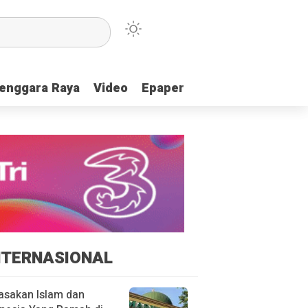
enggara Raya
enggara Raya
Video
Video
Epaper
Epaper
NTERNASIONAL
asakan Islam dan