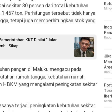
Ket
i sekitar 30 persen dari total kebutuhan
Mingg
1.457 ton. Perhitungan tersebut tidak hanya
ga, tetapi juga memperhitungkan stok yang
Ingg
Pan
Rabu,
 Pemerintahan KKT Dinilai “Jalan
mbil Sikap
Jika
Manf
Arge
utuhan pangan di Maluku mengacu pada
Rabu,
utuhan rumah tangga, kebutuhan rumah
han HBKM yang mengalami peningkatan sekitar
Port
Tera
Iber
Senin
sanya terjadi peningkatan kebutuhan sekitar