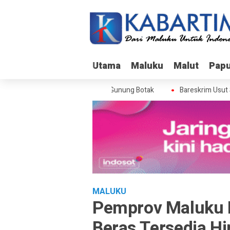
Utama
Utama
Maluku
Maluku
Malut
Malut
Pap
Pap
skrim Usut Skandal Izin BPS di Gunung Botak
Bareskrim Usut Skan
MALUKU
Pemprov Maluku P
Beras Tersedia Hi