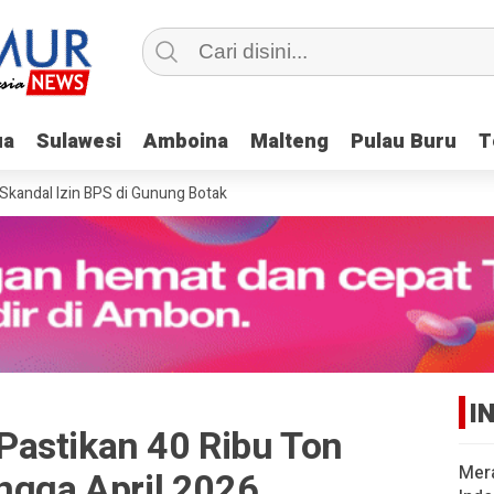
ua
ua
Sulawesi
Sulawesi
Amboina
Amboina
Malteng
Malteng
Pulau Buru
Pulau Buru
T
T
dal Izin BPS di Gunung Botak
I
astikan 40 Ribu Ton
Mer
ngga April 2026