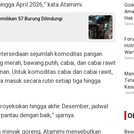
ingga April 2026,” kata Atamimi.
God
Ama
Hak
ilikan 57 Burung Dilindungi
Senin
For
Hot
War
 ketersediaan sejumlah komoditas pangan
Senin
g merah, bawang putih, cabai, dan cabai rawit
man. Untuk komoditas cabai dan cabai rawit,
Man
a masuk secara rutin setiap tiga hingga
Tet
Kasu
Jumat
proyeksikan hingga akhir Desember, jadwal
O
pantau dengan baik,” ujarnya.
s minyak goreng, Atamimi menyebutkan
Beso