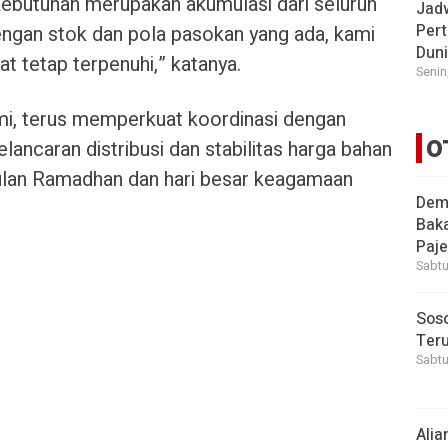
 kebutuhan merupakan akumulasi dari seluruh
Jad
Pert
gan stok dan pola pasokan yang ada, kami
Dun
t tetap terpenuhi,” katanya.
Senin
mi, terus memperkuat koordinasi dengan
O
elancaran distribusi dan stabilitas harga bahan
ulan Ramadhan dan hari besar keagamaan
Demi
Bak
Paje
Sabtu
Soso
Ter
Sabtu
Alia