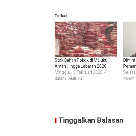
Terkait
Stok Bahan Pokok di Maluku
Dimint
Aman Hingga Lebaran 2026
Pemanf
Minggu, 15 Februari 2026 -
Selasa
dalam "Maluku"
dalam 
Tinggalkan Balasan