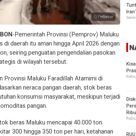
Tunt
Iran
Perbesar
Senin
MBON
-Pemerintah Provinsi (Pemprov) Maluku
 di daerah itu aman hingga April 2026 dengan
N
ton, seiring penguatan pengendalian pasokan
ategis di wilayah tersebut.
Kisa
Pras
Rabu,
 Provinsi Maluku Faradillah Atamimi di
sarkan neraca pangan daerah, stok beras
ebutuhan konsumsi masyarakat, meskipun terjadi
Disk
 komoditas pangan.
Pers
Rib
Rabu,
tok beras Maluku mencapai 40.000 ton.
itar 300 hingga 350 ton per hari, ketahanan
RUU