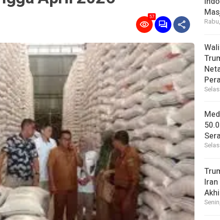
Indo
Masj
57
Rabu,
Wal
Tru
Net
Per
Selas
Medi
50.0
Sera
Selas
Tru
Iran
Akhi
Senin