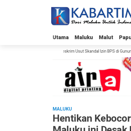
Utama
Utama
Maluku
Maluku
Malut
Malut
Pap
Pap
Bareskrim Usut Skandal Izin BPS di Gunung B
MALUKU
Hentikan Keboco
Maluku ini Desak