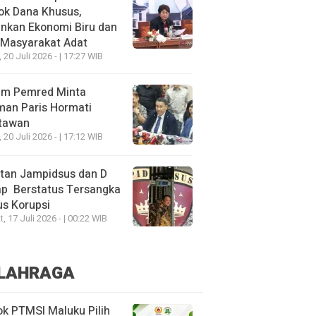
ok Dana Khusus,
nkan Ekonomi Biru dan
 Masyarakat Adat
, 20 Juli 2026 - | 17:27 WIB
um Pemred Minta
man Paris Hormati
tawan
, 20 Juli 2026 - | 17:12 WIB
tan Jampidsus dan D
ap Berstatus Tersangka
s Korupsi
, 17 Juli 2026 - | 00:22 WIB
LAHRAGA
k PTMSI Maluku Pilih