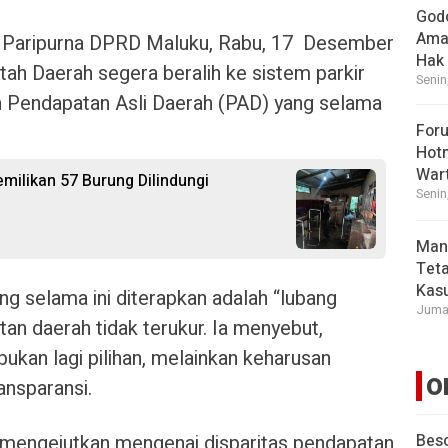
God
Ama
g Paripurna DPRD Maluku, Rabu, 17 Desember
Hak
h Daerah segera beralih ke sistem parkir
Senin
 Pendapatan Asli Daerah (PAD) yang selama
For
Hot
War
ilikan 57 Burung Dilindungi
Senin
Man
Tet
Kasu
ng selama ini diterapkan adalah “lubang
Jumat
n daerah tidak terukur. Ia menyebut,
bukan lagi pilihan, melainkan keharusan
O
ansparansi.
a mengejutkan mengenai disparitas pendapatan
Beso