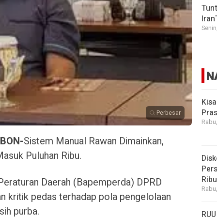
Tunt
Iran
Senin
N
Kisa
Pras
Perbesar
Rabu,
BON-
Sistem Manual Rawan Dimainkan,
Masuk Puluhan Ribu.
Disk
Pers
Rib
Peraturan Daerah (Bapemperda) DPRD
Rabu,
n kritik pedas terhadap pola pengelolaan
sih purba.
RUU