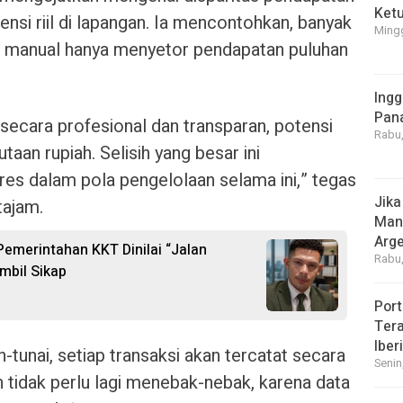
Ket
nsi riil di lapangan. Ia mencontohkan, banyak
Mingg
ara manual hanya menyetor pendapatan puluhan
Ingg
Pan
la secara profesional dan transparan, potensi
Rabu,
aan rupiah. Selisih yang besar ini
res dalam pola pengelolaan selama ini,” tegas
Jika
tajam.
Manf
Arge
 Pemerintahan KKT Dinilai “Jalan
Rabu,
mbil Sikap
Port
Tera
Iber
tunai, setiap transaksi akan tercatat secara
Senin
 tidak perlu lagi menebak-nebak, karena data