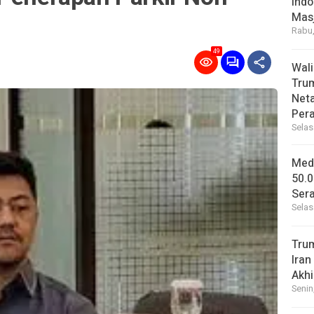
Indo
Masj
Rabu,
49
Wal
Tru
Net
Per
Selas
Medi
50.0
Sera
Selas
Tru
Iran
Akhi
Senin