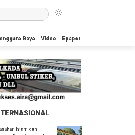
enggara Raya
enggara Raya
Video
Video
Epaper
Epaper
NTERNASIONAL
asakan Islam dan