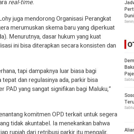
cara
real-time
.
Jad
Pert
Dun
 Lohy juga mendorong Organisasi Perangkat
Senin
egera merumuskan skema baru yang diperkuat
da). Menurutnya, dasar hukum yang kuat
O
lisasi ini bisa diterapkan secara konsisten dan
Demi
Bak
derhana, tapi dampaknya luar biasa bagi
Paje
tepat dan regulasinya ada, parkir bisa
Sabtu
r PAD yang sangat signifikan bagi Maluku,”
Soso
Ter
Sabtu
menantang komitmen OPD terkait untuk segera
ang tidak akuntabel. Ia menekankan bahwa
Alia
p rupiah dari retribusi parkir itu mengalir.