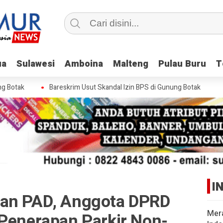
ua
ua
Sulawesi
Sulawesi
Amboina
Amboina
Malteng
Malteng
Pulau Buru
Pulau Buru
T
T
otak
Bareskrim Usut Skandal Izin BPS di Gunung Botak
I
ran PAD, Anggota DPRD
Mer
 Penerapan Parkir Non-