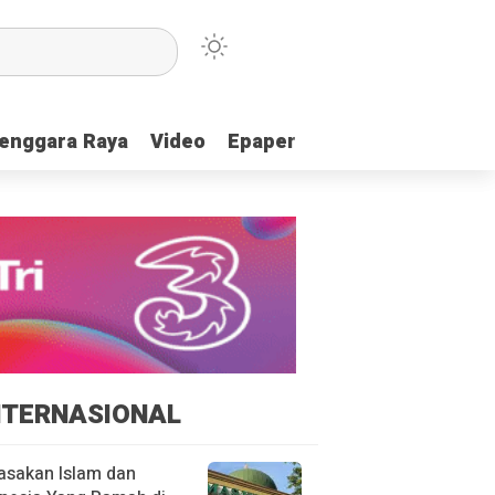
enggara Raya
enggara Raya
Video
Video
Epaper
Epaper
NTERNASIONAL
asakan Islam dan