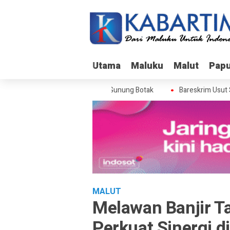
Utama
Utama
Maluku
Maluku
Malut
Malut
Pap
Pap
skrim Usut Skandal Izin BPS di Gunung Botak
Bareskrim Usut Skan
MALUT
Melawan Banjir T
Perkuat Sinergi d