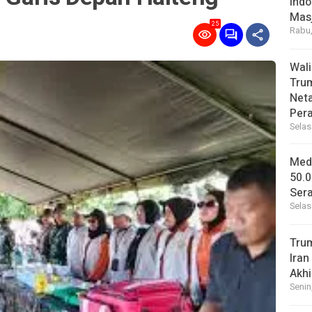
Indo
Masj
25
Rabu,
Wal
Tru
Net
Per
Selas
Medi
50.0
Sera
Selas
Tru
Iran
Akhi
Senin