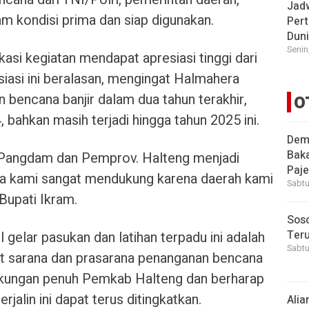
Jad
m kondisi prima dan siap digunakan.
Pert
Dun
Senin
asi kegiatan mendapat apresiasi tinggi dari
siasi ini beralasan, mengingat Halmahera
 bencana banjir dalam dua tahun terakhir,
O
bahkan masih terjadi hingga tahun 2025 ini.
Demi
Bak
 Pangdam dan Pemprov. Halteng menjadi
Paje
saja kami sangat mendukung karena daerah kami
Sabtu
 Bupati Ikram.
Soso
Ter
 gelar pasukan dan latihan terpadu ini adalah
Sabtu
at sarana dan prasarana penanganan bencana
dukungan penuh Pemkab Halteng dan berharap
erjalin ini dapat terus ditingkatkan.
Alia