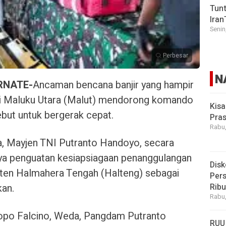
Tunt
Iran
Senin
Perbesar
N
RNATE-
Ancaman bencana banjir yang hampir
 di Maluku Utara (Malut) mendorong komando
Kisa
sebut untuk bergerak cepat.
Pras
Rabu,
, Mayjen TNI Putranto Handoyo, secara
a penguatan kesiapsiagaan penanggulangan
Disk
ten Halmahera Tengah (Halteng) sebagai
Pers
Rib
kan.
Rabu,
dopo Falcino, Weda, Pangdam Putranto
RUU