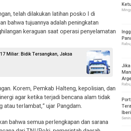
Ket
Mingg
an, telah dilakukan latihan posko I di
n bahwa tujuannya adalah peningkatan
ilangan keraguan saat operasi penyelamatan
Ingg
Pan
Rabu,
 Miliar: Bidik Tersangkan, Jaksa
Jika
Manf
Arge
Rabu,
apangan. Korem, Pemkab Halteng, kepolisian, dan
sinergi agar ketika terjadi bencana alam tidak
Port
g atau terlambat,” ujar Pangdam.
Tera
Iber
Senin
kan bahwa semua perlengkapan dan sarana
ana dari TNI/Polri, pemerintah daerah,