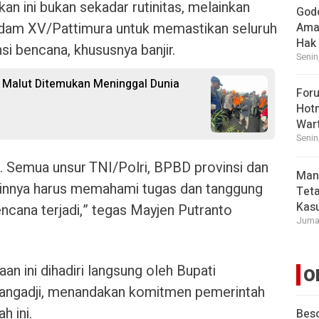
n ini bukan sekadar rutinitas, melainkan
God
Kodam XV/Pattimura untuk memastikan seluruh
Ama
Hak
i bencana, khususnya banjir.
Senin
Malut Ditemukan Meninggal Dunia
For
Hot
War
Senin
gi. Semua unsur TNI/Polri, BPBD provinsi dan
Man
lainnya harus memahami tugas dan tanggung
Tet
Kasu
ncana terjadi,” tegas Mayjen Putranto
Jumat
an ini dihadiri langsung oleh Bupati
O
angadji, menandakan komitmen pemerintah
h ini.
Beso