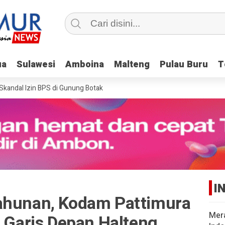
ua
ua
Sulawesi
Sulawesi
Amboina
Amboina
Malteng
Malteng
Pulau Buru
Pulau Buru
T
T
dal Izin BPS di Gunung Botak
I
ahunan, Kodam Pattimura
Mer
i Garis Depan Halteng