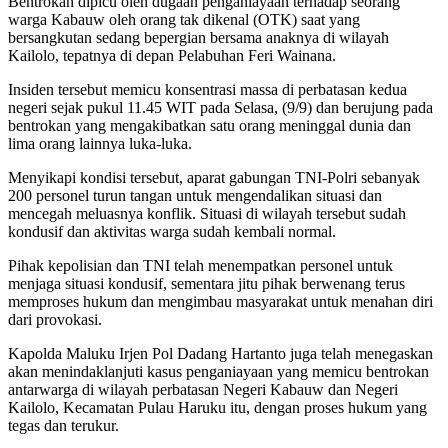
Bentrokan dipicu oleh dugaan penganiayaan terhadap seorang
warga Kabauw oleh orang tak dikenal (OTK) saat yang
bersangkutan sedang bepergian bersama anaknya di wilayah
Kailolo, tepatnya di depan Pelabuhan Feri Wainana.
Insiden tersebut memicu konsentrasi massa di perbatasan kedua
negeri sejak pukul 11.45 WIT pada Selasa, (9/9) dan berujung pada
bentrokan yang mengakibatkan satu orang meninggal dunia dan
lima orang lainnya luka-luka.
Menyikapi kondisi tersebut, aparat gabungan TNI-Polri sebanyak
200 personel turun tangan untuk mengendalikan situasi dan
mencegah meluasnya konflik. Situasi di wilayah tersebut sudah
kondusif dan aktivitas warga sudah kembali normal.
Pihak kepolisian dan TNI telah menempatkan personel untuk
menjaga situasi kondusif, sementara jitu pihak berwenang terus
memproses hukum dan mengimbau masyarakat untuk menahan diri
dari provokasi.
Kapolda Maluku Irjen Pol Dadang Hartanto juga telah menegaskan
akan menindaklanjuti kasus penganiayaan yang memicu bentrokan
antarwarga di wilayah perbatasan Negeri Kabauw dan Negeri
Kailolo, Kecamatan Pulau Haruku itu, dengan proses hukum yang
tegas dan terukur.