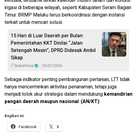
kendala, terutama terkait kalender musim tanam dan kondisi
irigasi di beberapa wilayah, seperti Kabupaten Seram Bagian
Timur. BRMP Maluku terus berkoordinasi dengan instansi
terkait untuk mencari solusi.
15 Hari di Luar Daerah per Bulan:
Pemerintahan KKT Dinilai “Jalan
Setengah Mesin”, DPRD Didesak Ambil
Sikap
kabartimur
25/07/2026
Sebagai indikator penting pembangunan pertanian, LTT tidak
hanya mencerminkan aktivitas penanaman, tetapi juga
menjadi tolok ukur strategis dalam mendukung
kemandirian
pangan daerah maupun nasional
.
(AN/KT)
Bagikan ini:
Facebook
X