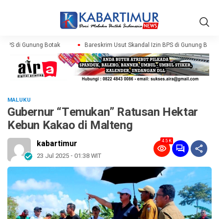
 BPS di Gunung Botak
Bareskrim Usut Skandal Izin BPS di Gunung Botak
MALUKU
Gubernur “Temukan” Ratusan Hektar
Kebun Kakao di Malteng
4.5 K
kabartimur
23 Jul 2025 - 01:38 WIT