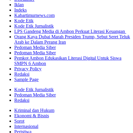
Iklan
Indeks
Kabartimurnews.com
Kode Etik
Kode Etik Jurnalistik
LPS Gandeng Media di Ambon Perkuat Literasi Keuangan
Orang Kaya Dubai Marah Presiden Trump, Sebut Seret Teluk
Arab ke Dalam Perang Iran
Pedoman Media Siber
Pedoman Media Siber
Pemkot Ambon Edukasikan Literasi Digital Untuk Siswa
SMPN 6 Ambon
Privacy Policy
Redaksi
Sample Page
Kode Etik Jurnalistik
Pedoman Media Siber
Redaksi
Kriminal dan Hukum
Ekonomi & Bisnis
Sorot
Internasional
Peristiwa