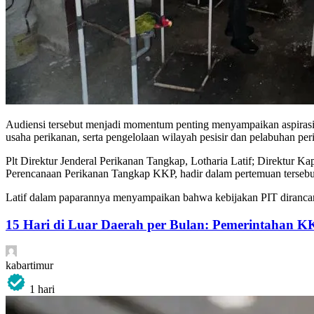
Audiensi tersebut menjadi momentum penting menyampaikan aspirasi 
usaha perikanan, serta pengelolaan wilayah pesisir dan pelabuhan pe
Plt Direktur Jenderal Perikanan Tangkap, Lotharia Latif; Direktur 
Perencanaan Perikanan Tangkap KKP, hadir dalam pertemuan tersebu
Latif dalam paparannya menyampaikan bahwa kebijakan PIT dirancan
15 Hari di Luar Daerah per Bulan: Pemerintahan K
kabartimur
1 hari