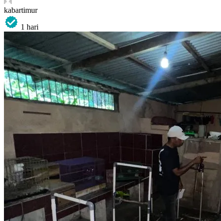
kabartimur
1 hari