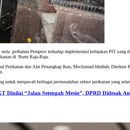
serta perhatian Pemprov terhadap implementasi kebijakan PIT yang di
rikanan di Bumi Raja-Raja.
Kapal Perikanan dan Alat Penangkap Ikan, Mochamad Idnillah; Direktu
t.
g untuk menjawab berbagai permasalahan sektor perikanan yang selam
KT Dinilai “Jalan Setengah Mesin”, DPRD Didesak Am