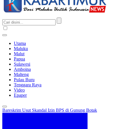
Utama
Maluku
Malut
Papua
Sulawesi
Amboina
Malteng
Pulau Buru
Tenggara Raya
Video
Epaper
Bareskrim Usut Skandal Izin BPS di Gunung Botak