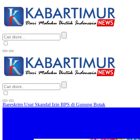
Bareskrim Usut Skandal Izin BPS di Gunung Botak