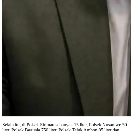
Selain itu, di Polsek Sirimau sebanyak 15 liter, Polsek Nusaniwe 50
liter, Polsek Baguala 750 liter, Polsek Teluk Ambon 85 liter dan