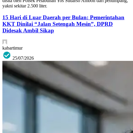
disita oleh Polsek Pelabuhan Yos Sudarso Ambon dari penumpang,
yakni sekitar 2.500 liter.
15 Hari di Luar Daerah per Bulan: Pemerintahan
KKT Dinilai “Jalan Setengah Mesin”, DPRD
Didesak Ambil Sikap
kabartimur
25/07/2026