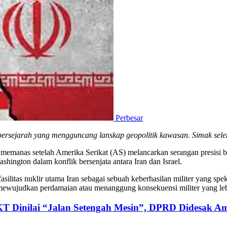
Perbesar
 bersejarah yang mengguncang lanskap geopolitik kawasan. Simak sel
emanas setelah Amerika Serikat (AS) melancarkan serangan presisi besar
ington dalam konflik bersenjata antara Iran dan Israel.
silitas nuklir utama Iran sebagai sebuah keberhasilan militer yang sp
mewujudkan perdamaian atau menanggung konsekuensi militer yang leb
KT Dinilai “Jalan Setengah Mesin”, DPRD Didesak Am