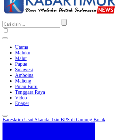
Utama
Maluku
Malut
Papua
Sulawesi
Amboina
Malteng
Pulau Buru
Tenggara Raya
Video
Epaper
Bareskrim Usut Skandal Izin BPS di Gunung Botak