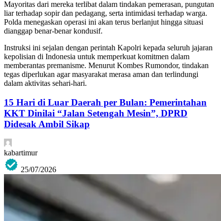
Mayoritas dari mereka terlibat dalam tindakan pemerasan, pungutan
liar terhadap sopir dan pedagang, serta intimidasi terhadap warga.
Polda menegaskan operasi ini akan terus berlanjut hingga situasi
dianggap benar-benar kondusif.
Instruksi ini sejalan dengan perintah Kapolri kepada seluruh jajaran
kepolisian di Indonesia untuk memperkuat komitmen dalam
memberantas premanisme. Menurut Kombes Rumondor, tindakan
tegas diperlukan agar masyarakat merasa aman dan terlindungi
dalam aktivitas sehari-hari.
15 Hari di Luar Daerah per Bulan: Pemerintahan
KKT Dinilai “Jalan Setengah Mesin”, DPRD
Didesak Ambil Sikap
kabartimur
25/07/2026