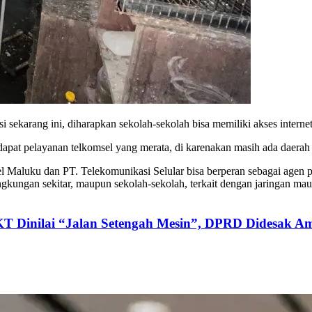
i sekarang ini, diharapkan sekolah-sekolah bisa memiliki akses intern
apat pelayanan telkomsel yang merata, di karenakan masih ada daerah 
 Maluku dan PT. Telekomunikasi Selular bisa berperan sebagai agen 
gkungan sekitar, maupun sekolah-sekolah, terkait dengan jaringan maup
KT Dinilai “Jalan Setengah Mesin”, DPRD Didesak Am