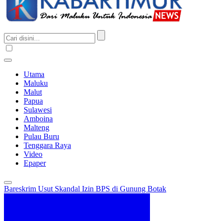
Utama
Maluku
Malut
Papua
Sulawesi
Amboina
Malteng
Pulau Buru
Tenggara Raya
Video
Epaper
Bareskrim Usut Skandal Izin BPS di Gunung Botak