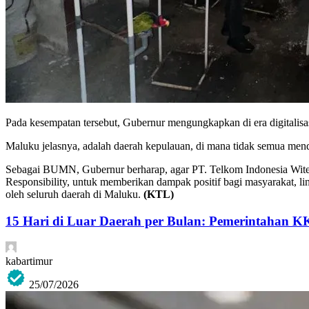
Pada kesempatan tersebut, Gubernur mengungkapkan di era digitalisas
Maluku jelasnya, adalah daerah kepulauan, di mana tidak semua mend
Sebagai BUMN, Gubernur berharap, agar PT. Telkom Indonesia Witel
Responsibility, untuk memberikan dampak positif bagi masyarakat, lin
oleh seluruh daerah di Maluku.
(KTL)
15 Hari di Luar Daerah per Bulan: Pemerintahan K
kabartimur
25/07/2026