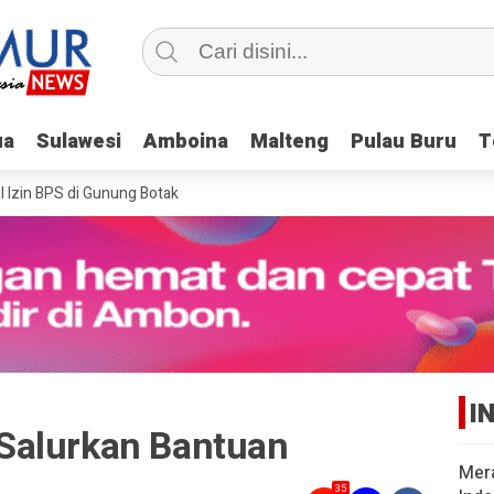
ua
ua
Sulawesi
Sulawesi
Amboina
Amboina
Malteng
Malteng
Pulau Buru
Pulau Buru
T
T
in BPS di Gunung Botak
I
Salurkan Bantuan
Mer
35