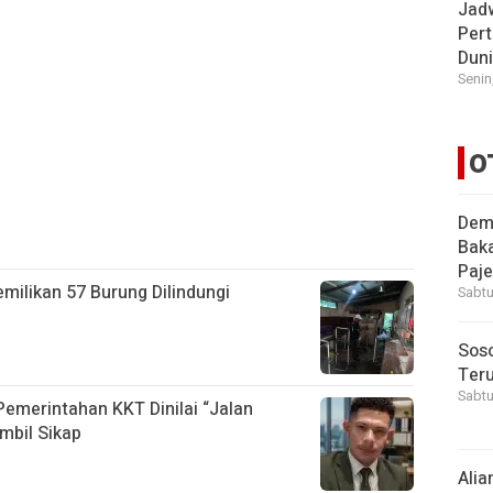
Jad
Pert
Dun
Senin
O
Demi
Bak
Paje
ilikan 57 Burung Dilindungi
Sabtu
Soso
Ter
Sabtu
 Pemerintahan KKT Dinilai “Jalan
mbil Sikap
Alia