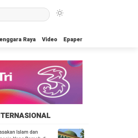
enggara Raya
enggara Raya
Video
Video
Epaper
Epaper
NTERNASIONAL
asakan Islam dan