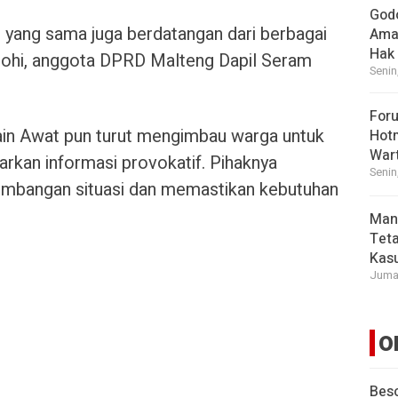
God
 yang sama juga berdatangan dari berbagai
Ama
Hak
asohi, anggota DPRD Malteng Dapil Seram
Senin
For
ain Awat pun turut mengimbau warga untuk
Hot
War
rkan informasi provokatif. Pihaknya
Senin
bangan situasi dan memastikan kebutuhan
Man
Tet
Kasu
Jumat
O
Beso