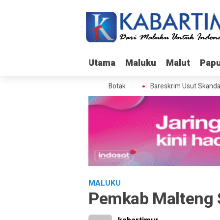
Utama
Utama
Maluku
Maluku
Malut
Malut
Pap
Pap
Usut Skandal Izin BPS di Gunung Botak
Bareskrim Usut Skandal Iz
MALUKU
Pemkab Malteng 