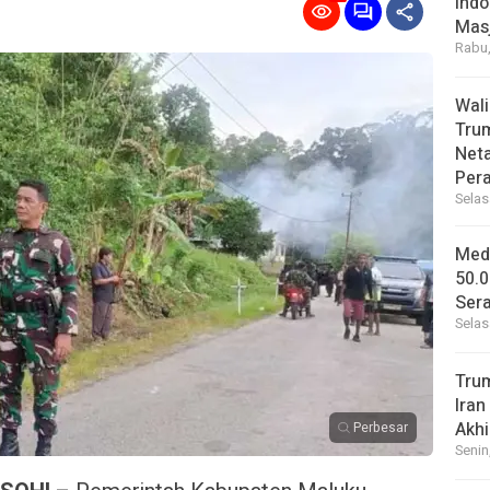
Indo
Masj
Rabu,
Wal
Tru
Net
Per
Selas
Medi
50.0
Sera
Selas
Tru
Iran
Akhi
Perbesar
Senin