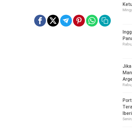
Ket
Mingg
Ingg
Pan
Rabu,
Jika
Manf
Arge
Rabu,
Port
Tera
Iber
Senin