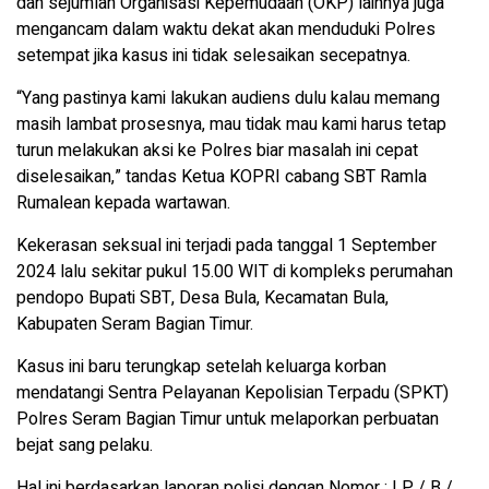
dan sejumlah Organisasi Kepemudaan (OKP) lainnya juga
mengancam dalam waktu dekat akan menduduki Polres
setempat jika kasus ini tidak selesaikan secepatnya.
“Yang pastinya kami lakukan audiens dulu kalau memang
masih lambat prosesnya, mau tidak mau kami harus tetap
turun melakukan aksi ke Polres biar masalah ini cepat
diselesaikan,” tandas Ketua KOPRI cabang SBT Ramla
Rumalean kepada wartawan.
Kekerasan seksual ini terjadi pada tanggal 1 September
2024 lalu sekitar pukul 15.00 WIT di kompleks perumahan
pendopo Bupati SBT, Desa Bula, Kecamatan Bula,
Kabupaten Seram Bagian Timur.
Kasus ini baru terungkap setelah keluarga korban
mendatangi Sentra Pelayanan Kepolisian Terpadu (SPKT)
Polres Seram Bagian Timur untuk melaporkan perbuatan
bejat sang pelaku.
Hal ini berdasarkan laporan polisi dengan Nomor : LP / B /