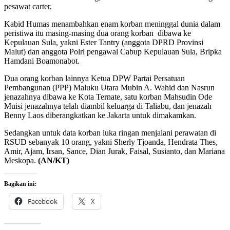
pesawat carter.
Kabid Humas menambahkan enam korban meninggal dunia dalam
peristiwa itu masing-masing dua orang korban dibawa ke
Kepulauan Sula, yakni Ester Tantry (anggota DPRD Provinsi
Malut) dan anggota Polri pengawal Cabup Kepulauan Sula, Bripka
Hamdani Boamonabot.
Dua orang korban lainnya Ketua DPW Partai Persatuan
Pembangunan (PPP) Maluku Utara Mubin A. Wahid dan Nasrun
jenazahnya dibawa ke Kota Ternate, satu korban Mahsudin Ode
Muisi jenazahnya telah diambil keluarga di Taliabu, dan jenazah
Benny Laos diberangkatkan ke Jakarta untuk dimakamkan.
Sedangkan untuk data korban luka ringan menjalani perawatan di
RSUD sebanyak 10 orang, yakni Sherly Tjoanda, Hendrata Thes,
Amir, Ajam, Irsan, Sance, Dian Jurak, Faisal, Susianto, dan Mariana
Meskopa.
(AN/KT)
Bagikan ini:
Facebook
X