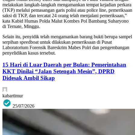
melakukan langkah-langkah mengamankan tempat kejadian perkara
(TKP) melalui pemasangan garis polisi atau police line, pemeriksaan
saksi di TKP, dan tercatat 24 orang telah menjalani pemeriksaan,”
kata Kabid Humas Polda Malut Kombes Pol Bambang Suharyono
di Ternate, Minggu.
Selain itu, penyidik telah mengamankan barang bukti berupa sampel
serpihan speedboat untuk dilakukan pemeriksaan di Pusat
Laboratorium Forensik Bareskrim Mabes Polri dan pengembangan
penyelidikan kasus tersebut.
15 Hari di Luar Daerah per Bulan: Pemerintahan
KKT Dinilai “Jalan Setengah Mesin”, DPRD
Didesak Ambil Sikap
kabartimur
25/07/2026