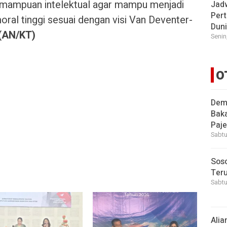
emampuan intelektual agar mampu menjadi
Jad
Pert
ral tinggi sesuai dengan visi Van Deventer-
Dun
(AN/KT)
Senin
O
Demi
Bak
Paje
Sabtu
Soso
Ter
Sabtu
Alia