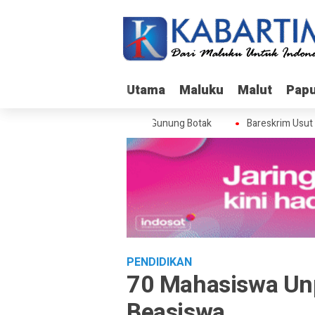
Utama
Utama
Maluku
Maluku
Malut
Malut
Pap
Pap
skrim Usut Skandal Izin BPS di Gunung Botak
Bareskrim Usut Ska
PENDIDIKAN
70 Mahasiswa Un
Beasiswa