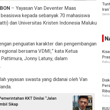
Tunt
MBON
– Yayasan Van Deventer Maas
Iran
 beasiswa kepada sebanyak 70 mahasiswa
Senin
atti) dan Universitas Kristen Indonesia Maluku
N
dengan penguatan karakter dan pengembangan
n regional bersama VDMI,” kata Ketua
Kisa
Pras
s Pattimura, Jonny Latuny, dalam
Rabu,
.
ah yayasan swasta yang didanai oleh Van
Disk
Pers
landa.
Rib
Rabu,
 Pemerintahan KKT Dinilai “Jalan
mbil Sikap
RUU