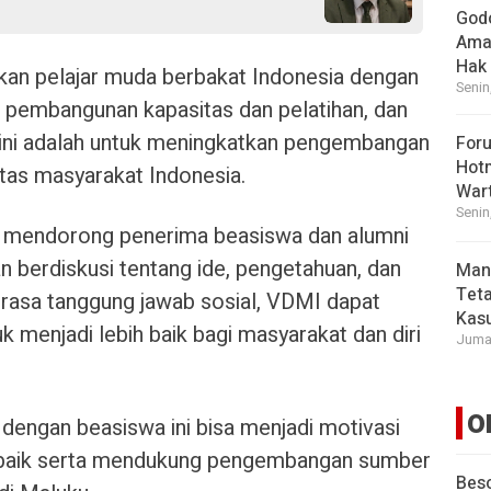
God
Ama
Hak
kan pelajar muda berbakat Indonesia dengan
Senin
 pembangunan kapasitas dan pelatihan, dan
 ini adalah untuk meningkatkan pengembangan
For
Hot
litas masyarakat Indonesia.
War
Senin
uk mendorong penerima beasiswa dan alumni
dan berdiskusi tentang ide, pengetahuan, dan
Man
Tet
 rasa tanggung jawab sosial, VDMI dapat
Kasu
 menjadi lebih baik bagi masyarakat dan diri
Jumat
O
n dengan beasiswa ini bisa menjadi motivasi
 baik serta mendukung pengembangan sumber
Beso