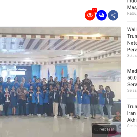
Indo
Masj
35
Rabu,
Wal
Tru
Net
Per
Selas
Medi
50.0
Sera
Selas
Tru
Iran
Akhi
Senin
Perbesar