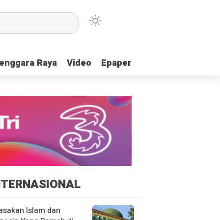
enggara Raya
enggara Raya
Video
Video
Epaper
Epaper
NTERNASIONAL
asakan Islam dan