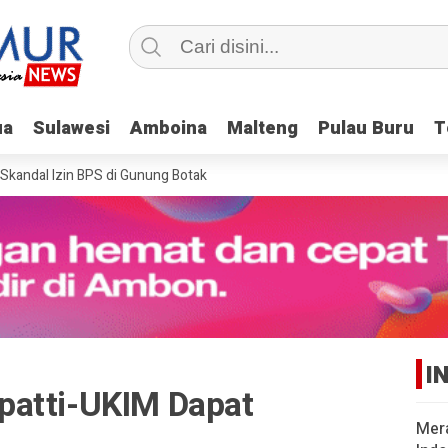
ua
ua
Sulawesi
Sulawesi
Amboina
Amboina
Malteng
Malteng
Pulau Buru
Pulau Buru
T
T
ndal Izin BPS di Gunung Botak
I
patti-UKIM Dapat
Mer