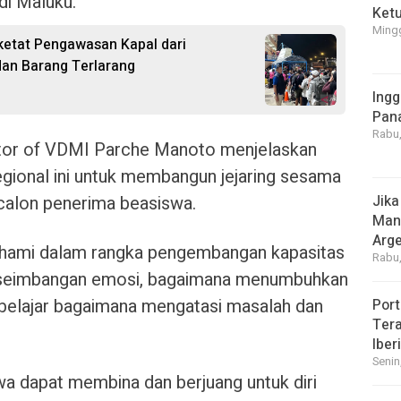
di Maluku.
Ket
Mingg
etat Pengawasan Kapal dari
dan Barang Terlarang
Ingg
Pan
Rabu,
ctor of VDMI Parche Manoto menjelaskan
egional ini untuk membangun jejaring sesama
alon penerima beasiswa.
Jika
Manf
Arge
ahami dalam rangka pengembangan kapasitas
Rabu,
keseimbangan emosi, bagaimana menumbuhkan
n belajar bagaimana mengatasi masalah dan
Port
Tera
Iber
Senin
a dapat membina dan berjuang untuk diri