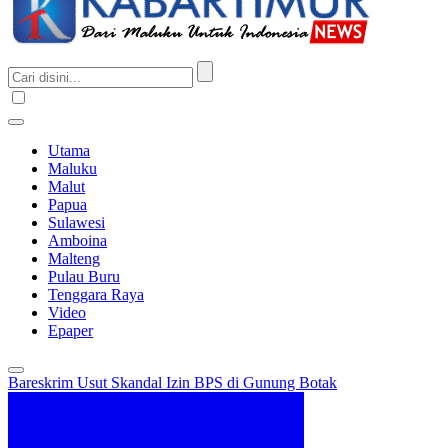
Utama
Maluku
Malut
Papua
Sulawesi
Amboina
Malteng
Pulau Buru
Tenggara Raya
Video
Epaper
Bareskrim Usut Skandal Izin BPS di Gunung Botak