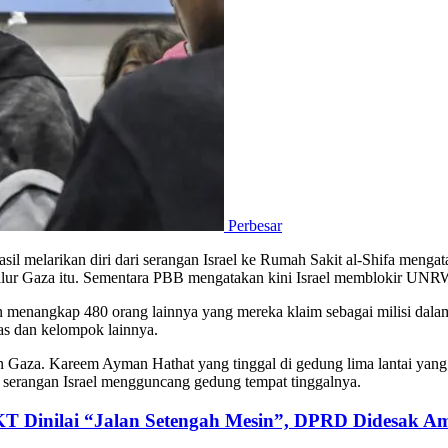
Perbesar
asil melarikan diri dari serangan Israel ke Rumah Sakit al-Shifa men
di Jalur Gaza itu. Sementara PBB mengatakan kini Israel memblokir U
n menangkap 480 orang lainnya yang mereka klaim sebagai milisi dala
mas dan kelompok lainnya.
aza. Kareem Ayman Hathat yang tinggal di gedung lima lantai yang te
at serangan Israel mengguncang gedung tempat tinggalnya.
KT Dinilai “Jalan Setengah Mesin”, DPRD Didesak Am