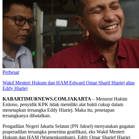
Perbesar
Wakil Menteri Hukum dan HAM Edward Omar Sharif Hiariej alias
Eddy Hiariej
KABARTIMURNEWS.COM.JAKARTA
– Menurut Hakim
Estiono, penyidik KPK tidak memiliki alat bukti cukup dalam
menetapkan tersangka Eddy Hiariej. Maka itu, penetapan
tersangkanya dibatalkan.
Pengadilan Negeri Jakarta Selatan (PN Jaksel) menyatakan gugatan
praperadilan tersangka penerima gratifikasi, eks Wakil Menteri
Hukum dan HAM (Wamenkumham), Eddy Omar Sharief Hiariej