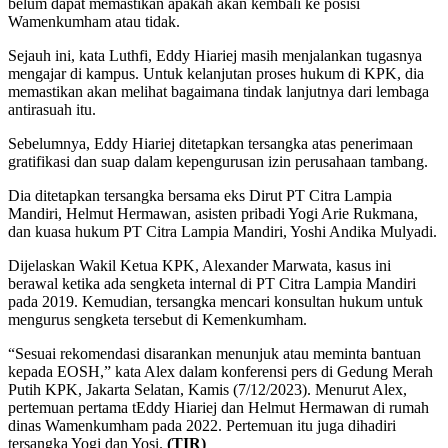
belum dapat memastikan apakah akan kembali ke posisi
Wamenkumham atau tidak.
Sejauh ini, kata Luthfi, Eddy Hiariej masih menjalankan tugasnya
mengajar di kampus. Untuk kelanjutan proses hukum di KPK, dia
memastikan akan melihat bagaimana tindak lanjutnya dari lembaga
antirasuah itu.
Sebelumnya, Eddy Hiariej ditetapkan tersangka atas penerimaan
gratifikasi dan suap dalam kepengurusan izin perusahaan tambang.
Dia ditetapkan tersangka bersama eks Dirut PT Citra Lampia
Mandiri, Helmut Hermawan, asisten pribadi Yogi Arie Rukmana,
dan kuasa hukum PT Citra Lampia Mandiri, Yoshi Andika Mulyadi.
Dijelaskan Wakil Ketua KPK, Alexander Marwata, kasus ini
berawal ketika ada sengketa internal di PT Citra Lampia Mandiri
pada 2019. Kemudian, tersangka mencari konsultan hukum untuk
mengurus sengketa tersebut di Kemenkumham.
“Sesuai rekomendasi disarankan menunjuk atau meminta bantuan
kepada EOSH,” kata Alex dalam konferensi pers di Gedung Merah
Putih KPK, Jakarta Selatan, Kamis (7/12/2023). Menurut Alex,
pertemuan pertama tEddy Hiariej dan Helmut Hermawan di rumah
dinas Wamenkumham pada 2022. Pertemuan itu juga dihadiri
tersangka Yogi dan Yosi.
(TIR)