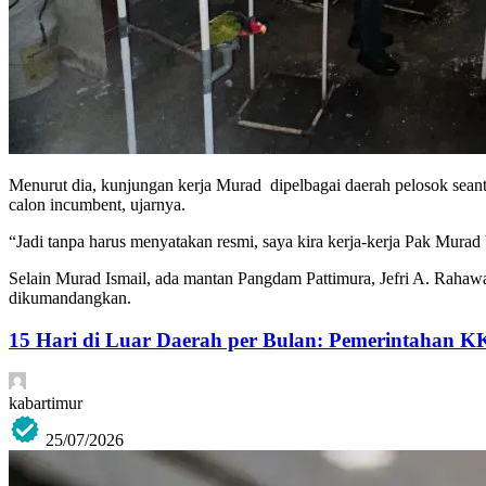
Menurut dia, kunjungan kerja Murad dipelbagai daerah pelosok seante
calon incumbent, ujarnya.
“Jadi tanpa harus menyatakan resmi, saya kira kerja-kerja Pak Murad
Selain Murad Ismail, ada mantan Pangdam Pattimura, Jefri A. Rahawa
dikumandangkan.
15 Hari di Luar Daerah per Bulan: Pemerintahan K
kabartimur
25/07/2026