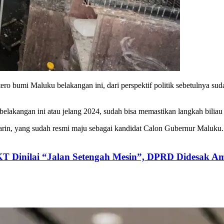
ro bumi Maluku belakangan ini, dari perspektif politik sebetulnya sud
 belakangan ini atau jelang 2024, sudah bisa memastikan langkah biliau
rin, yang sudah resmi maju sebagai kandidat Calon Gubernur Maluku. M
KT Dinilai “Jalan Setengah Mesin”, DPRD Didesak Am