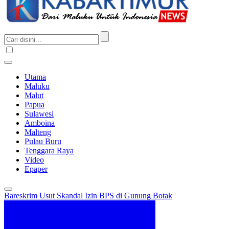
Utama
Maluku
Malut
Papua
Sulawesi
Amboina
Malteng
Pulau Buru
Tenggara Raya
Video
Epaper
Bareskrim Usut Skandal Izin BPS di Gunung Botak