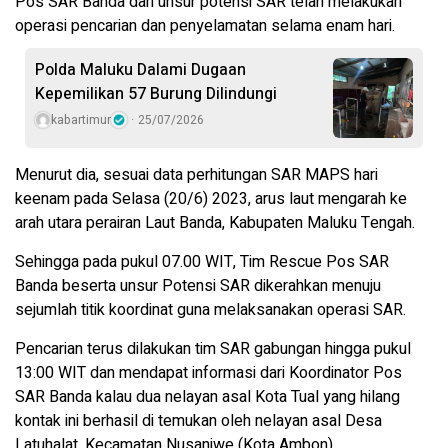
Pos SAR Banda dan unsur potensi SAR telah melakukan
operasi pencarian dan penyelamatan selama enam hari.
Polda Maluku Dalami Dugaan
Kepemilikan 57 Burung Dilindungi
kabartimur
25/07/2026
Menurut dia, sesuai data perhitungan SAR MAPS hari
keenam pada Selasa (20/6) 2023, arus laut mengarah ke
arah utara perairan Laut Banda, Kabupaten Maluku Tengah.
Sehingga pada pukul 07.00 WIT, Tim Rescue Pos SAR
Banda beserta unsur Potensi SAR dikerahkan menuju
sejumlah titik koordinat guna melaksanakan operasi SAR.
Pencarian terus dilakukan tim SAR gabungan hingga pukul
13:00 WIT dan mendapat informasi dari Koordinator Pos
SAR Banda kalau dua nelayan asal Kota Tual yang hilang
kontak ini berhasil di temukan oleh nelayan asal Desa
Latuhalat, Kecamatan Nusaniwe (Kota Ambon).