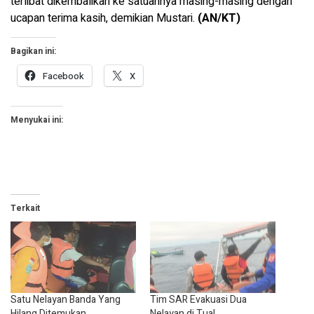
terlibat dikembalikan ke satuannya masing-masing dengan
ucapan terima kasih, demikian Mustari.
(AN/KT)
Bagikan ini:
Facebook
X
Menyukai ini:
Terkait
Satu Nelayan Banda Yang
Tim SAR Evakuasi Dua
Hilang Ditemukan
Nelayan di Tual