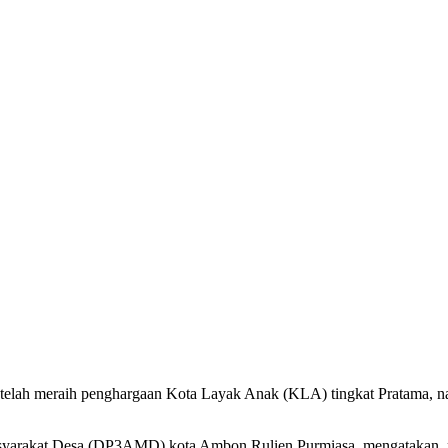
elah meraih penghargaan Kota Layak Anak (KLA) tingkat Pratama, na
arakat Desa (DP3AMD) kota Ambon Rulien Purmiasa, mengatakan, pe