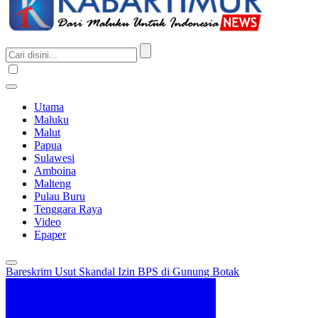
Utama
Maluku
Malut
Papua
Sulawesi
Amboina
Malteng
Pulau Buru
Tenggara Raya
Video
Epaper
Bareskrim Usut Skandal Izin BPS di Gunung Botak