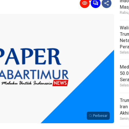
Indo
Masj
Rabu,
Wal
Tru
Net
Per
Selas
Medi
50.0
Sera
Selas
Tru
Iran
Akhi
Perbesar
Senin