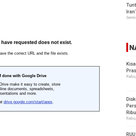
Tunt
Iran
Senin
N
Kisa
Pras
Rabu,
Disk
Pers
Rib
Rabu,
RUU