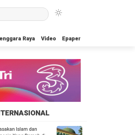
enggara Raya
enggara Raya
Video
Video
Epaper
Epaper
NTERNASIONAL
asakan Islam dan