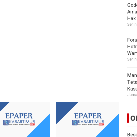
God
Ama
Hak
Senin
For
Hot
War
Senin
Man
Tet
Kasu
Jumat
O
Beso