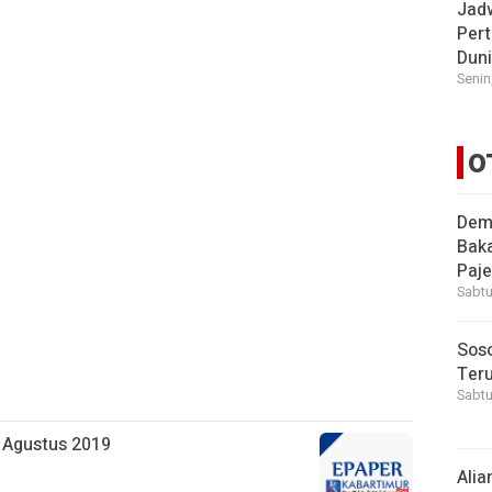
Jad
Pert
Dun
Senin
O
Demi
Bak
Paje
Sabtu
Soso
Ter
Sabtu
6 Agustus 2019
Alia