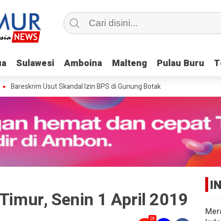
ua
ua
Sulawesi
Sulawesi
Amboina
Amboina
Malteng
Malteng
Pulau Buru
Pulau Buru
T
T
Bareskrim Usut Skandal Izin BPS di Gunung Botak
I
 Timur, Senin 1 April 2019
Mer
28