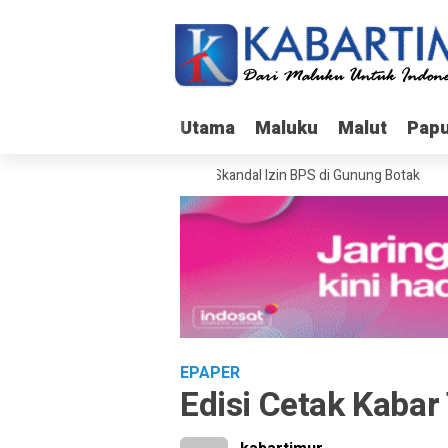
Utama
Utama
Maluku
Maluku
Malut
Malut
Pap
Pap
Bareskrim Usut Skandal Izin BPS di Gunung Botak
EPAPER
Edisi Cetak Kabar