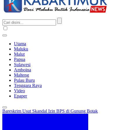
Utama
Maluku
Malut
Papua
Sulawesi
Amboina
Malteng
Pulau Buru
Tenggara Raya
Video
Epaper
Bareskrim Usut Skandal Izin BPS di Gunung Botak