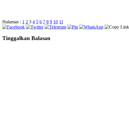
Halaman :
1
2
3
4
5
6
7
8
9
10
11
Tinggalkan Balasan