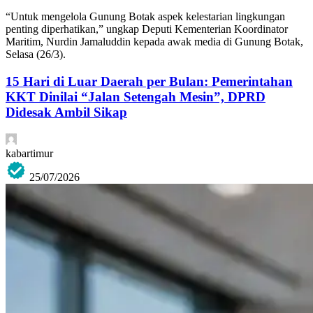
“Untuk mengelola Gunung Botak aspek kelestarian lingkungan
penting diperhatikan,” ungkap Deputi Kementerian Koordinator
Maritim, Nurdin Jamaluddin kepada awak media di Gunung Botak,
Selasa (26/3).
15 Hari di Luar Daerah per Bulan: Pemerintahan
KKT Dinilai “Jalan Setengah Mesin”, DPRD
Didesak Ambil Sikap
kabartimur
25/07/2026