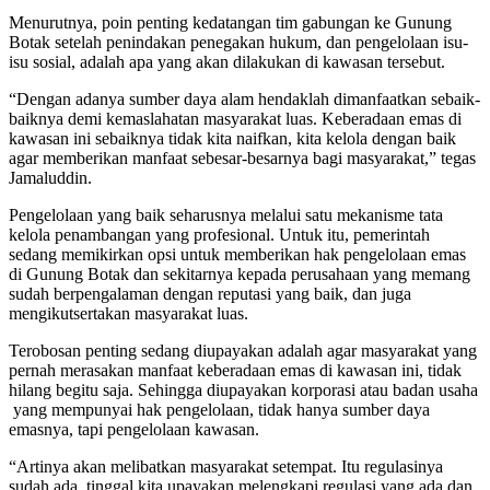
Menurutnya, poin penting kedatangan tim gabungan ke Gunung
Botak setelah penindakan penegakan hukum, dan pengelolaan isu-
isu sosial, adalah apa yang akan dilakukan di kawasan tersebut.
“Dengan adanya sumber daya alam hendaklah dimanfaatkan sebaik-
baiknya demi kemaslahatan masyarakat luas. Keberadaan emas di
kawasan ini sebaiknya tidak kita naifkan, kita kelola dengan baik
agar memberikan manfaat sebesar-besarnya bagi masyarakat,” tegas
Jamaluddin.
Pengelolaan yang baik seharusnya melalui satu mekanisme tata
kelola penambangan yang profesional. Untuk itu, pemerintah
sedang memikirkan opsi untuk memberikan hak pengelolaan emas
di Gunung Botak dan sekitarnya kepada perusahaan yang memang
sudah berpengalaman dengan reputasi yang baik, dan juga
mengikutsertakan masyarakat luas.
Terobosan penting sedang diupayakan adalah agar masyarakat yang
pernah merasakan manfaat keberadaan emas di kawasan ini, tidak
hilang begitu saja. Sehingga diupayakan korporasi atau badan usaha
yang mempunyai hak pengelolaan, tidak hanya sumber daya
emasnya, tapi pengelolaan kawasan.
“Artinya akan melibatkan masyarakat setempat. Itu regulasinya
sudah ada, tinggal kita upayakan melengkapi regulasi yang ada dan