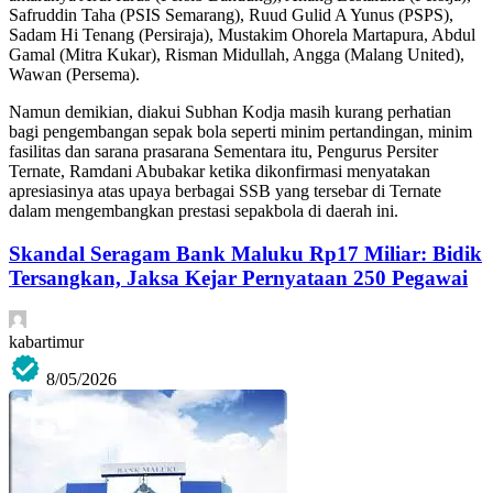
Safruddin Taha (PSIS Semarang), Ruud Gulid A Yunus (PSPS),
Sadam Hi Tenang (Persiraja), Mustakim Ohorela Martapura, Abdul
Gamal (Mitra Kukar), Risman Midullah, Angga (Malang United),
Wawan (Persema).
Namun demikian, diakui Subhan Kodja masih kurang perhatian
bagi pengembangan sepak bola seperti minim pertandingan, minim
fasilitas dan sarana prasarana Sementara itu, Pengurus Persiter
Ternate, Ramdani Abubakar ketika dikonfirmasi menyatakan
apresiasinya atas upaya berbagai SSB yang tersebar di Ternate
dalam mengembangkan prestasi sepakbola di daerah ini.
Skandal Seragam Bank Maluku Rp17 Miliar: Bidik
Tersangkan, Jaksa Kejar Pernyataan 250 Pegawai
kabartimur
8/05/2026