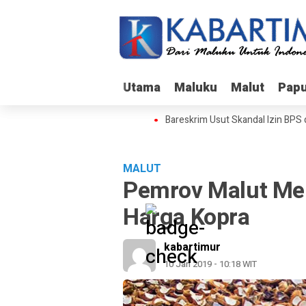
Utama
Utama
Maluku
Maluku
Malut
Malut
Pap
Pap
Bareskrim Usut Skandal Izin BPS
MALUT
Pemrov Malut Me
Harga Kopra
kabartimur
10 Jan 2019 - 10:18 WIT