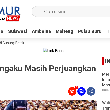
ua
ua
Sulawesi
Sulawesi
Amboina
Amboina
Malteng
Malteng
Pulau Buru
Pulau Buru
T
T
 di Gunung Botak
I
ngaku Masih Perjuangkan
Mer
Indo
Masj
3
Rabu,
Wal
Tru