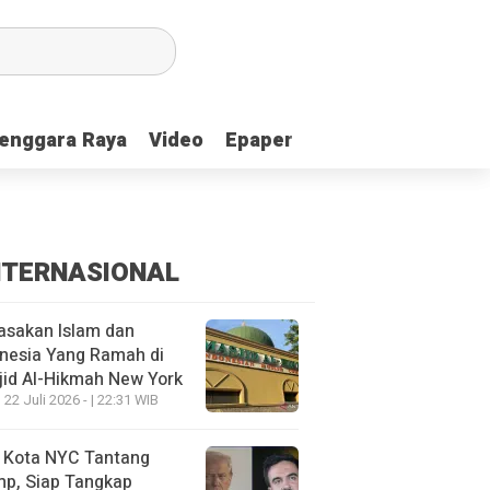
enggara Raya
enggara Raya
Video
Video
Epaper
Epaper
NTERNASIONAL
asakan Islam dan
nesia Yang Ramah di
id Al-Hikmah New York
 22 Juli 2026 - | 22:31 WIB
i Kota NYC Tantang
mp, Siap Tangkap