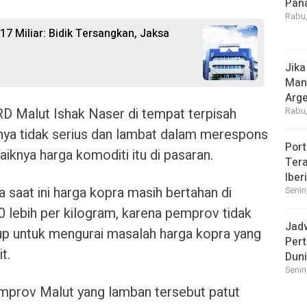
Pan
Rabu,
 Miliar: Bidik Tersangkan, Jaksa
Jika
Manf
Arge
D Malut Ishak Naser di tempat terpisah
Rabu,
a tidak serius dan lambat dalam merespons
Port
iknya harga komoditi itu di pasaran.
Tera
Iber
saat ini harga kopra masih bertahan di
Senin
0 lebih per kilogram, karena pemprov tidak
Jad
up untuk mengurai masalah harga kopra yang
Pert
t.
Dun
Senin
mprov Malut yang lamban tersebut patut