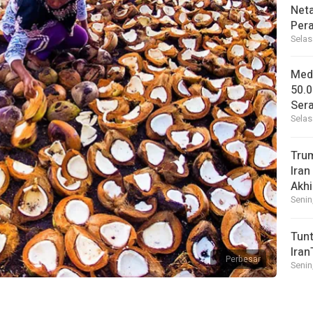
Net
Per
Selas
Medi
50.0
Sera
Selas
Tru
Iran
Akhi
Senin
Tunt
Iran
Perbesar
Senin