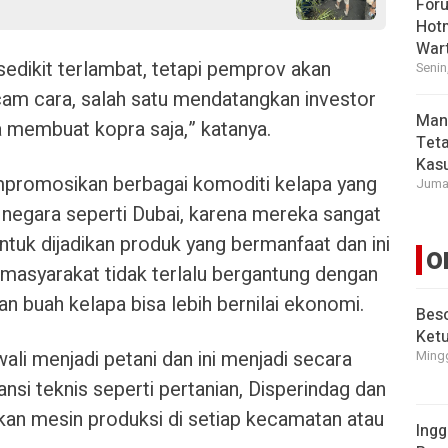
For
Hot
War
sedikit terlambat, tetapi pemprov akan
Senin
am cara, salah satu mendatangkan investor
Man
a membuat kopra saja,” katanya.
Tet
Kasu
mpromosikan berbagai komoditi kelapa yang
Jumat
 negara seperti Dubai, karena mereka sangat
ntuk dijadikan produk yang bermanfaat dan ini
O
masyarakat tidak terlalu bergantung dengan
 buah kelapa bisa lebih bernilai ekonomi.
Beso
Ket
ali menjadi petani dan ini menjadi secara
Mingg
nsi teknis seperti pertanian, Disperindag dan
an mesin produksi di setiap kecamatan atau
Ingg