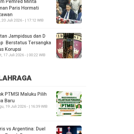
um Pemred Minta
man Paris Hormati
tawan
, 20 Juli 2026 - | 17:12 WIB
tan Jampidsus dan D
ap Berstatus Tersangka
s Korupsi
, 17 Juli 2026 - | 00:22 WIB
LAHRAGA
k PTMSI Maluku Pilih
ua Baru
u, 19 Juli 2026 - | 16:39 WIB
ris vs Argentina: Duel