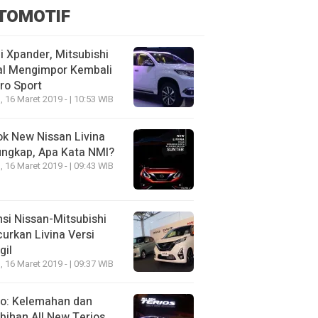
TOMOTIF
 Xpander, Mitsubishi
al Mengimpor Kembali
ro Sport
, 16 Maret 2019 - | 10:53 WIB
k New Nissan Livina
ungkap, Apa Kata NMI?
, 16 Maret 2019 - | 09:43 WIB
nsi Nissan-Mitsubishi
urkan Livina Versi
gil
, 16 Maret 2019 - | 09:37 WIB
eo: Kelemahan dan
bihan All New Terios