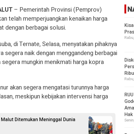
N
ALUT
– Pemerintah Provinsi (Pemprov)
kan telah memperjuangkan kenaikan harga
Kisa
at dengan berbagai solusi.
Pras
Rabu,
uba, di Ternate, Selasa, menyatakan pihaknya
pra segera naik dengan menggandeng berbagai
Disk
ra segera mungkin menikmati harga kopra
Pers
Rib
Rabu,
nur akan segera mengatasi turunnya harga
RUU
lasan, meskipun kebijakan intervensi harga
God
Ama
Hak
Malut Ditemukan Meninggal Dunia
Senin