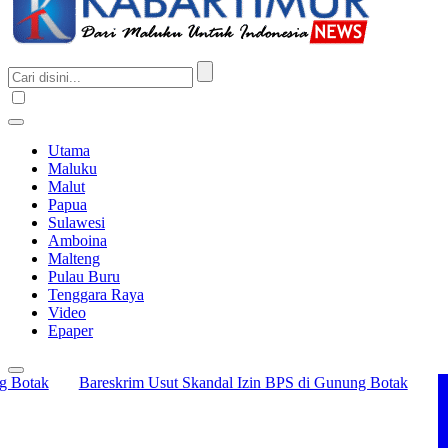
Utama
Maluku
Malut
Papua
Sulawesi
Amboina
Malteng
Pulau Buru
Tenggara Raya
Video
Epaper
Botak
Bareskrim Usut Skandal Izin BPS di Gunung Botak