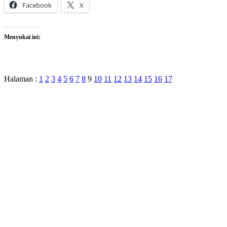
Facebook
X
Menyukai ini:
Halaman :
1
2
3
4
5
6
7
8
9
10
11
12
13
14
15
16
17