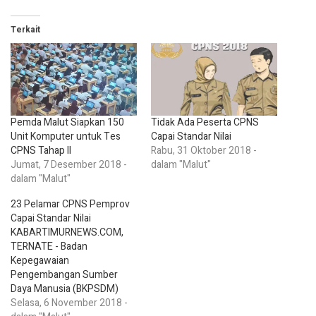
Terkait
Pemda Malut Siapkan 150
Tidak Ada Peserta CPNS
Unit Komputer untuk Tes
Capai Standar Nilai
CPNS Tahap II
Rabu, 31 Oktober 2018 -
Jumat, 7 Desember 2018 -
dalam "Malut"
dalam "Malut"
23 Pelamar CPNS Pemprov
Capai Standar Nilai
KABARTIMURNEWS.COM,
TERNATE - Badan
Kepegawaian
Pengembangan Sumber
Daya Manusia (BKPSDM)
Pemprov Maluku Utara
Selasa, 6 November 2018 -