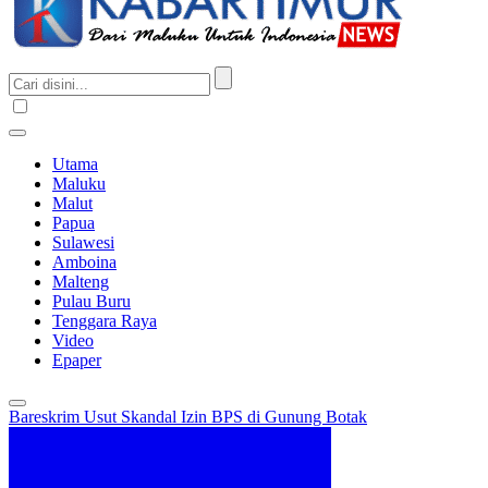
Utama
Maluku
Malut
Papua
Sulawesi
Amboina
Malteng
Pulau Buru
Tenggara Raya
Video
Epaper
Bareskrim Usut Skandal Izin BPS di Gunung Botak