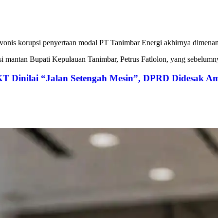
vonis korupsi penyertaan modal PT Tanimbar Energi akhirnya dimena
i mantan Bupati Kepulauan Tanimbar, Petrus Fatlolon, yang sebelumny
KT Dinilai “Jalan Setengah Mesin”, DPRD Didesak Am