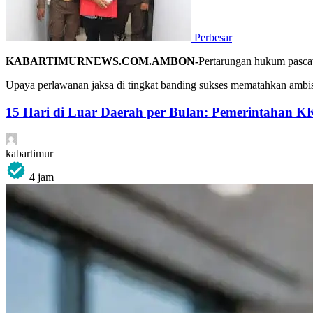
Perbesar
KABARTIMURNEWS.COM.AMBON-
Pertarungan hukum pasca
Upaya perlawanan jaksa di tingkat banding sukses mematahkan ambis
15 Hari di Luar Daerah per Bulan: Pemerintahan K
kabartimur
4 jam