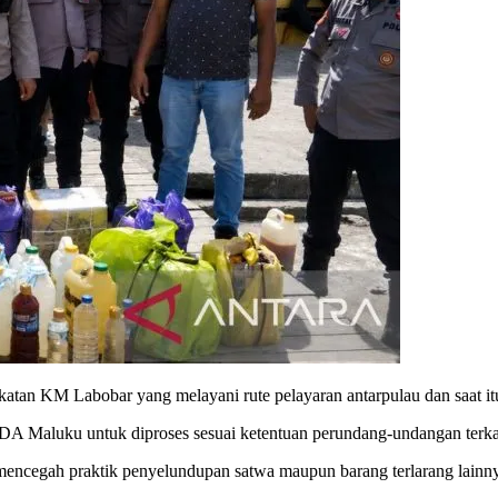
atan KM Labobar yang melayani rute pelayaran antarpulau dan saat i
A Maluku untuk diproses sesuai ketentuan perundang-undangan terkait
encegah praktik penyelundupan satwa maupun barang terlarang lainnya 