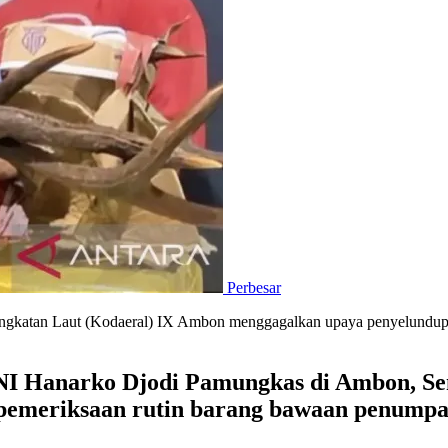
Perbesar
katan Laut (Kodaeral) IX Ambon menggagalkan upaya penyelundupan 
 Hanarko Djodi Pamungkas di Ambon, Sen
n pemeriksaan rutin barang bawaan penump