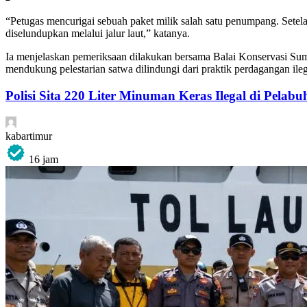
“Petugas mencurigai sebuah paket milik salah satu penumpang. Setel
diselundupkan melalui jalur laut,” katanya.
Ia menjelaskan pemeriksaan dilakukan bersama Balai Konservasi Su
mendukung pelestarian satwa dilindungi dari praktik perdagangan ileg
Polisi Sita 220 Liter Minuman Keras Ilegal di Pela
kabartimur
16 jam