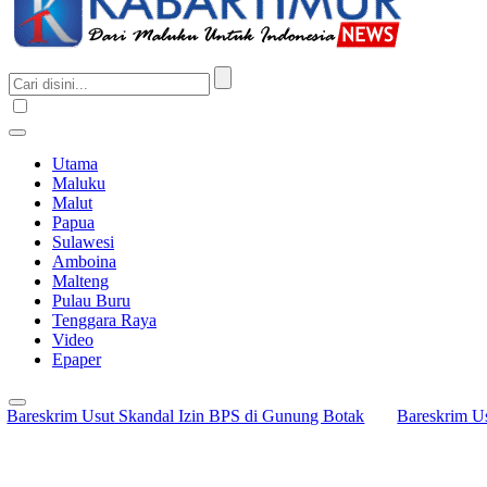
Utama
Maluku
Malut
Papua
Sulawesi
Amboina
Malteng
Pulau Buru
Tenggara Raya
Video
Epaper
eskrim Usut Skandal Izin BPS di Gunung Botak
Bareskrim Usut 