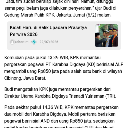
“Jadi, tim sudah bersiap sejak dini hari. Namun, ditunggu
sama pagi, belum juga dilakukan penyerahan,” ujar Budi di
Gedung Merah Putih KPK, Jakarta, Jumat (6/2) malam.
Kisah Haru di Balik Upacara Prasetya
Perwira 2026
kabartimur
22/07/2026
Kemudian pada pukul 13.39 WIB, KPK memantau
pergerakan pegawai PT Karabha Digdaya (KD) berinisial ALF
mengambil uang Rp850 juta pada salah satu bank di wilayah
Cibinong, Jawa Barat.
Budi mengatakan KPK juga memantau pergerakan dari
Direktur Utama Karabha Digdaya Trisnadi Yulrisman (TRI).
Pada sekitar pukul 14.36 WIB, KPK memantau pergerakan
dua mobil dari Karabha Digdaya. Mobil pertama berisikan
pegawai berinisial AND dan uang Rp850 juta, sedangkan
mobil kedua berisikan pegawai berinisial GUN dan Head