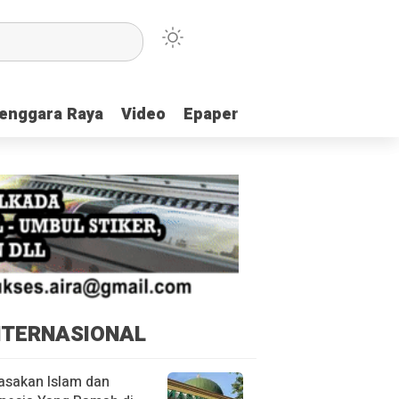
enggara Raya
enggara Raya
Video
Video
Epaper
Epaper
NTERNASIONAL
asakan Islam dan