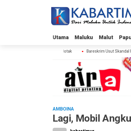
Utama
Utama
Maluku
Maluku
Malut
Malut
Pap
Pap
ut Skandal Izin BPS di Gunung Botak
Bareskrim Usut Skandal Izin
AMBOINA
Lagi, Mobil Angk