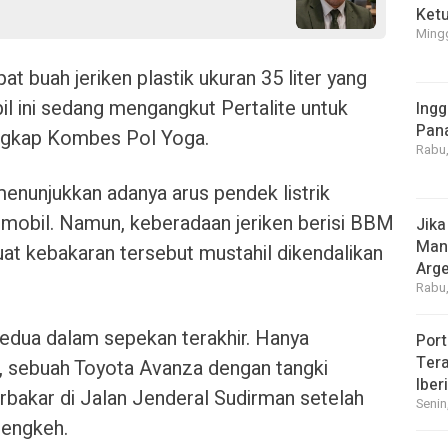
Ket
Mingg
t buah jeriken plastik ukuran 35 liter yang
l ini sedang mengangkut Pertalite untuk
Ingg
Pan
ungkap Kombes Pol Yoga.
Rabu,
enunjukkan adanya arus pendek listrik
l mobil. Namun, keberadaan jeriken berisi BBM
Jika
Manf
at kebakaran tersebut mustahil dikendalikan
Arge
Rabu,
kedua dalam sepekan terakhir. Hanya
Port
Tera
, sebuah Toyota Avanza dengan tangki
Iber
rbakar di Jalan Jenderal Sudirman setelah
Senin
engkeh.