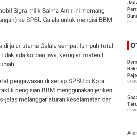
Jad
Pert
bil Sigra milik Salma Amir ini memang
Dun
elangsir) ke SPBU Galala untuk mengisi BBM
Senin
O
ntas di jalur utama Galala sempat lumpuh total
idak ada korban jiwa, kerugian materiil
Demi
upiah.
Bak
Paje
etat pengawasan di setiap SPBU di Kota
Sabtu
raktik pengisian BBM menggunakan jeriken
Soso
las-jelas melanggar aturan keselamatan dan
Ter
Sabtu
Alia