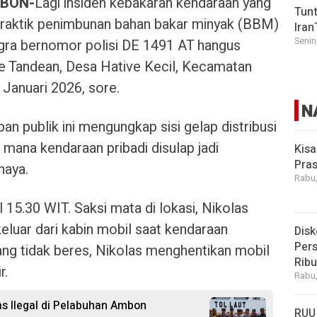
BON-
Lagi insiden kebakaran kendaraan yang
Tunt
praktik penimbunan bahan bakar minyak (BBM)
Iran
Senin
 Sigra bernomor polisi DE 1491 AT hangus
re Tandean, Desa Hative Kecil, Kecamatan
Januari 2026, sore.
N
pan publik ini mengungkap sisi gelap distribusi
mana kendaraan pribadi disulap jadi
Kisa
Pras
haya.
Rabu,
 15.30 WIT. Saksi mata di lokasi, Nikolas
keluar dari kabin mobil saat kendaraan
Disk
Pers
ang tidak beres, Nikolas menghentikan mobil
Rib
r.
Rabu,
as Ilegal di Pelabuhan Ambon
RUU