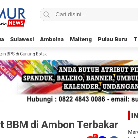
ua
ua
Sulawesi
Sulawesi
Amboina
Amboina
Malteng
Malteng
Pulau Buru
Pulau Buru
T
T
 BPS di Gunung Botak
I
ut BBM di Ambon Terbakar
Mer
93