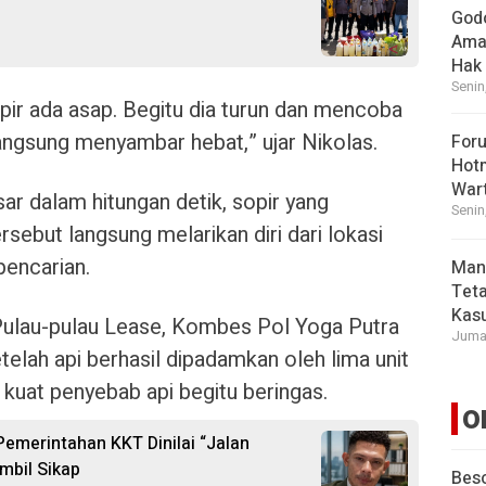
God
Ama
Hak
Senin
opir ada asap. Begitu dia turun dan mencoba
angsung menyambar hebat,” ujar Nikolas.
For
Hot
War
r dalam hitungan detik, sopir yang
Senin
ersebut langsung melarikan diri dari lokasi
pencarian.
Man
Tet
Kasu
ulau-pulau Lease, Kombes Pol Yoga Putra
Jumat
elah api berhasil dipadamkan oleh lima unit
kuat penyebab api begitu beringas.
O
 Pemerintahan KKT Dinilai “Jalan
mbil Sikap
Beso