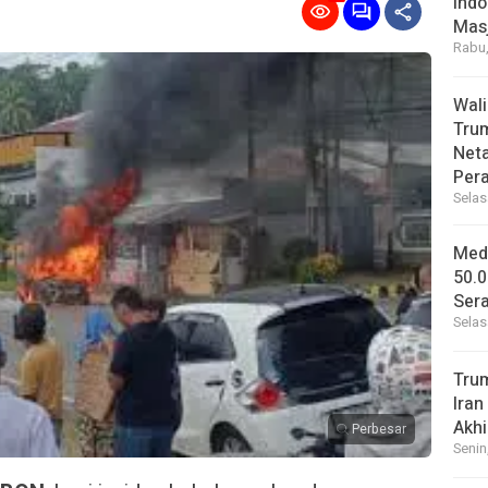
Indo
Masj
Rabu,
Wal
Tru
Net
Per
Selas
Medi
50.0
Sera
Selas
Tru
Iran
Akhi
Perbesar
Senin