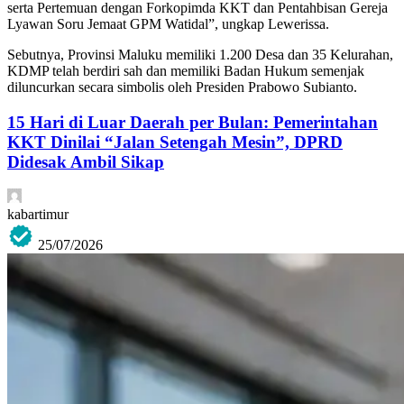
serta Pertemuan dengan Forkopimda KKT dan Pentahbisan Gereja
Lyawan Soru Jemaat GPM Watidal”, ungkap Lewerissa.
Sebutnya, Provinsi Maluku memiliki 1.200 Desa dan 35 Kelurahan,
KDMP telah berdiri sah dan memiliki Badan Hukum semenjak
diluncurkan secara simbolis oleh Presiden Prabowo Subianto.
15 Hari di Luar Daerah per Bulan: Pemerintahan
KKT Dinilai “Jalan Setengah Mesin”, DPRD
Didesak Ambil Sikap
kabartimur
25/07/2026