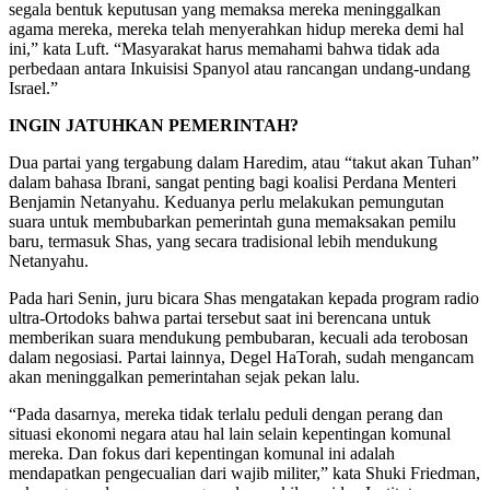
segala bentuk keputusan yang memaksa mereka meninggalkan
agama mereka, mereka telah menyerahkan hidup mereka demi hal
ini,” kata Luft. “Masyarakat harus memahami bahwa tidak ada
perbedaan antara Inkuisisi Spanyol atau rancangan undang-undang
Israel.”
INGIN JATUHKAN PEMERINTAH?
Dua partai yang tergabung dalam Haredim, atau “takut akan Tuhan”
dalam bahasa Ibrani, sangat penting bagi koalisi Perdana Menteri
Benjamin Netanyahu. Keduanya perlu melakukan pemungutan
suara untuk membubarkan pemerintah guna memaksakan pemilu
baru, termasuk Shas, yang secara tradisional lebih mendukung
Netanyahu.
Pada hari Senin, juru bicara Shas mengatakan kepada program radio
ultra-Ortodoks bahwa partai tersebut saat ini berencana untuk
memberikan suara mendukung pembubaran, kecuali ada terobosan
dalam negosiasi. Partai lainnya, Degel HaTorah, sudah mengancam
akan meninggalkan pemerintahan sejak pekan lalu.
“Pada dasarnya, mereka tidak terlalu peduli dengan perang dan
situasi ekonomi negara atau hal lain selain kepentingan komunal
mereka. Dan fokus dari kepentingan komunal ini adalah
mendapatkan pengecualian dari wajib militer,” kata Shuki Friedman,