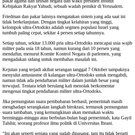
pakar agama dan urusan negara dan wakil presiden Institut
Kebijakan Rakyat Yahudi, sebuah wadah pemikir di Yerusalem.
Friedman dan pakar lainnya mengatakan sistem yang ada saat ini
tidak berkelanjutan. Dengan tingkat kelahiran yang tinggi,
kelompok ultra-Ortodoks adalah segmen populasi Israel yang
tumbuh paling cepat, sekitar 4 persen setiap tahunnya.
Setiap tahun, sekitar 13.000 pria ultra-Ortodoks mencapai usia wajib
militer pada usia 18 tahun, namun kurang dari 10 persen yang
mendaftar, menurut Komite Kontrol Negara di parlemen, yang
mengadakan sidang untuk membahas masalah ini.
Kejutan yang terjadi akibat serangan tanggal 7 Oktober tampaknya
menyulut antusiasme di kalangan ultra-Ortodoks untuk mengabdi,
namun tidak ada pendaftaran militer dalam jumlah besar yang
terwujud. Tentara telah berulang kali menolak berkomentar
mengenai tingkat pendaftaran militer ultra-Ortodoks.
Jika pemungutan suara pembubaran berhasil, pemerintah masih
menghadapi serangkaian langkah birokrasi, termasuk pemungutan
suara tambahan, yang kemungkinan akan memakan waktu
berminggu-minggu atau berbulan-bulan bagi pemerintah, kata Gayil
Talshir, seorang profesor ilmu politik di Universitas Ibrani.
“Ini akan seperti senjata yang sudah dipasang, tapi itu tidak berarti