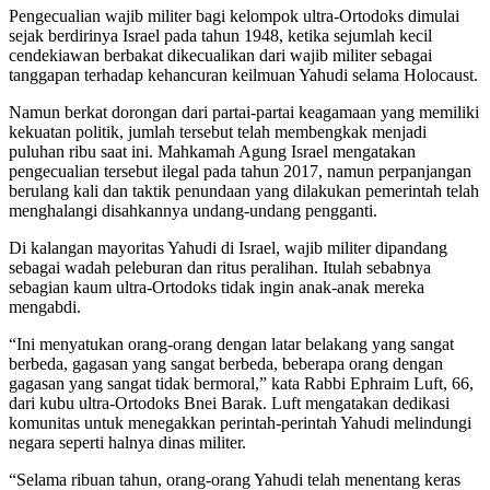
Pengecualian wajib militer bagi kelompok ultra-Ortodoks dimulai
sejak berdirinya Israel pada tahun 1948, ketika sejumlah kecil
cendekiawan berbakat dikecualikan dari wajib militer sebagai
tanggapan terhadap kehancuran keilmuan Yahudi selama Holocaust.
Namun berkat dorongan dari partai-partai keagamaan yang memiliki
kekuatan politik, jumlah tersebut telah membengkak menjadi
puluhan ribu saat ini. Mahkamah Agung Israel mengatakan
pengecualian tersebut ilegal pada tahun 2017, namun perpanjangan
berulang kali dan taktik penundaan yang dilakukan pemerintah telah
menghalangi disahkannya undang-undang pengganti.
Di kalangan mayoritas Yahudi di Israel, wajib militer dipandang
sebagai wadah peleburan dan ritus peralihan. Itulah sebabnya
sebagian kaum ultra-Ortodoks tidak ingin anak-anak mereka
mengabdi.
“Ini menyatukan orang-orang dengan latar belakang yang sangat
berbeda, gagasan yang sangat berbeda, beberapa orang dengan
gagasan yang sangat tidak bermoral,” kata Rabbi Ephraim Luft, 66,
dari kubu ultra-Ortodoks Bnei Barak. Luft mengatakan dedikasi
komunitas untuk menegakkan perintah-perintah Yahudi melindungi
negara seperti halnya dinas militer.
“Selama ribuan tahun, orang-orang Yahudi telah menentang keras