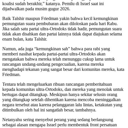
koalisi sudah berakhir,” katanya. Pemilu di Israel saat ini
dijadwalkan pada musim gugur 2026.
Baik Talshir maupun Friedman yakin bahwa kecil kemungkinan
pemungutan suara pembubaran akan diloloskan pada hari Rabu.
Jika salah satu partai ultra-Ortodoks tidak hadir, pemungutan suara
tidak akan disahkan dan partai lainnya tidak dapat diajukan selama
enam bulan, kata Talshir.
Namun, ada juga “kemungkinan sah” bahwa para rabi yang
memberi nasihat kepada partai-partai ultra-Ortodoks akan
mengatakan bahwa mereka telah menunggu cukup lama untuk
rancangan undang-undang pengecualian, karena mereka
menghadapi tekanan yang sangat besar dari komunitas mereka, kata
Friedman.
Tentara telah mengeluarkan ribuan rancangan pemberitahuan
kepada komunitas ultra-Ortodoks, dan mereka yang menolak untuk
bertugas dapat ditangkap. Meskipun hanya sekitar selusin orang
yang ditangkap setelah dihentikan karena mencoba meninggalkan
negara tersebut atau karena pelanggaran lalu lintas, ketakutan yang
ditimbulkan oleh hal ini sangatlah besar, tambahnya.
Netanyahu sering menyebut perang yang sedang berlangsung
sebagai alasan mengapa Israel perlu membentuk front persatuan