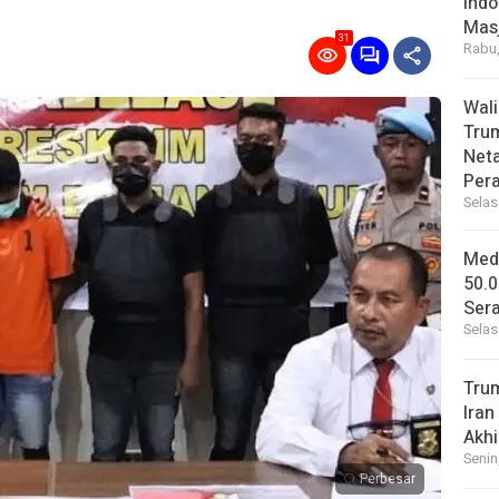
Indo
Masj
31
Rabu,
Wal
Tru
Net
Per
Selas
Medi
50.0
Sera
Selas
Tru
Iran
Akhi
Senin
Perbesar