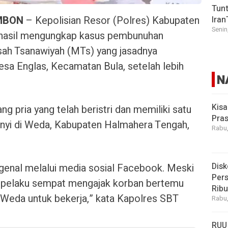
Tunt
MBON
– Kepolisian Resor (Polres) Kabupaten
Iran
Senin
rhasil mengungkap kasus pembunuhan
sah Tsanawiyah (MTs) yang jasadnya
esa Englas, Kecamatan Bula, setelah lebih
N
Kisa
ng pria yang telah beristri dan memiliki satu
Pras
unyi di Weda, Kabupaten Halmahera Tengah,
Rabu,
Disk
genal melalui media sosial Facebook. Meski
Pers
, pelaku sempat mengajak korban bertemu
Rib
Weda untuk bekerja,” kata Kapolres SBT
Rabu,
RUU