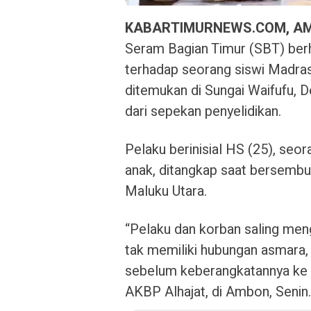
KABARTIMURNEWS.COM, A
Seram Bagian Timur (SBT) be
terhadap seorang siswi Madra
ditemukan di Sungai Waifufu, D
dari sepekan penyelidikan.
Pelaku berinisial HS (25), seora
anak, ditangkap saat bersemb
Maluku Utara.
“Pelaku dan korban saling men
tak memiliki hubungan asmara
sebelum keberangkatannya ke 
AKBP Alhajat, di Ambon, Senin.