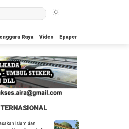
enggara Raya
enggara Raya
Video
Video
Epaper
Epaper
NTERNASIONAL
asakan Islam dan