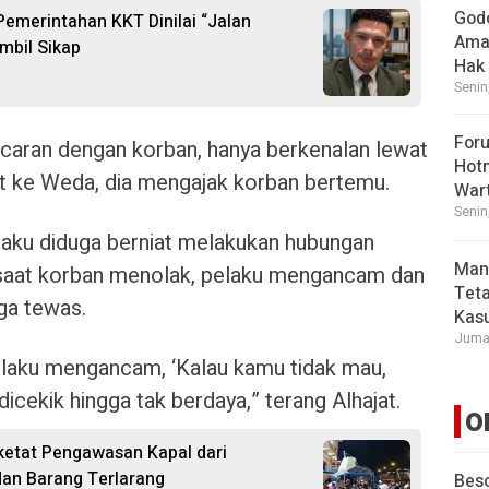
God
 Pemerintahan KKT Dinilai “Jalan
Ama
mbil Sikap
Hak
Senin
For
acaran dengan korban, hanya berkenalan lewat
Hot
t ke Weda, dia mengajak korban bertemu.
War
Senin
laku diduga berniat melakukan hubungan
Man
saat korban menolak, pelaku mengancam dan
Tet
ga tewas.
Kasu
Jumat
elaku mengancam, ‘Kalau kamu tidak mau,
icekik hingga tak berdaya,” terang Alhajat.
O
etat Pengawasan Kapal dari
dan Barang Terlarang
Beso