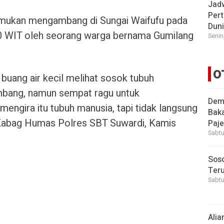
Jad
Pert
emukan mengambang di Sungai Waifufu pada
Dun
00 WIT oleh seorang warga bernama Gumilang
Senin
O
 buang air kecil melihat sosok tubuh
umbang, namun sempat ragu untuk
Demi
engira itu tubuh manusia, tapi tidak langsung
Bak
 Kabag Humas Polres SBT Suwardi, Kamis
Paje
Sabtu
Soso
Ter
Sabtu
Alia