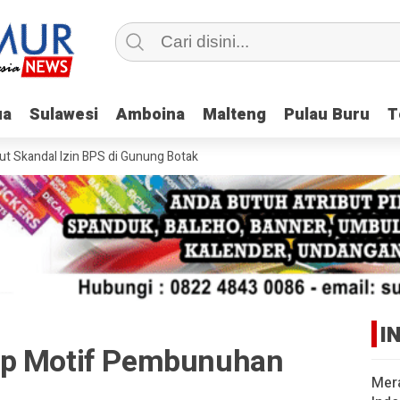
ua
ua
Sulawesi
Sulawesi
Amboina
Amboina
Malteng
Malteng
Pulau Buru
Pulau Buru
T
T
kandal Izin BPS di Gunung Botak
I
ap Motif Pembunuhan
Mer