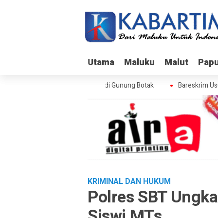
Utama
Utama
Maluku
Maluku
Malut
Malut
Pap
Pap
areskrim Usut Skandal Izin BPS di Gunung Botak
Bareskrim Usut S
KRIMINAL DAN HUKUM
Polres SBT Ungk
Siswi MTs