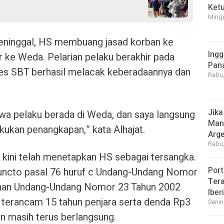
Ket
Mingg
eninggal, HS membuang jasad korban ke
Ingg
r ke Weda. Pelarian pelaku berakhir pada
Pan
res SBT berhasil melacak keberadaannya dan
Rabu,
Jika
wa pelaku berada di Weda, dan saya langsung
Manf
ukan penangkapan,” kata Alhajat.
Arge
Rabu,
i kini telah menetapkan HS sebagai tersangka.
Port
3 juncto pasal 76 huruf c Undang-Undang Nomor
Tera
ahan Undang-Undang Nomor 23 Tahun 2002
Iber
n terancam 15 tahun penjara serta denda Rp3
Senin
pun masih terus berlangsung.