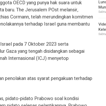
nggota OECD yang punya hak suara untuk
Lunc
Mun
a baru. The Jerusalem POst melansir,
Sabtu
thias Cormann, telah merundingkan komitmen
enolakannya terhadap Israel guna membantu
Vid
Kele
Sabtu
 Israel pada 7 Oktober 2023 serta
lur Gaza yang tengah disidangkan sebagai
mah Internasional (ICJ) menyetop
n penolakan atas syarat pengakuan terhadap
as, pidato-pidato Prabowo soal kondisi
alam pidato selepas pelantikannya, Prabowo