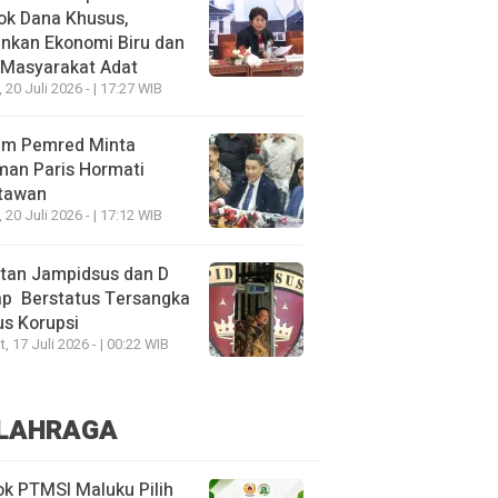
ok Dana Khusus,
nkan Ekonomi Biru dan
 Masyarakat Adat
, 20 Juli 2026 - | 17:27 WIB
um Pemred Minta
man Paris Hormati
tawan
, 20 Juli 2026 - | 17:12 WIB
tan Jampidsus dan D
ap Berstatus Tersangka
s Korupsi
, 17 Juli 2026 - | 00:22 WIB
LAHRAGA
k PTMSI Maluku Pilih