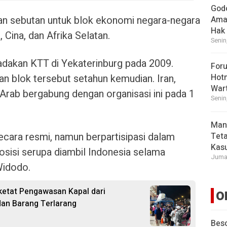
God
n sebutan untuk blok ekonomi negara-negara
Ama
Hak
 Cina, dan Afrika Selatan.
Senin
dakan KTT di Yekaterinburg pada 2009.
For
n blok tersebut setahun kemudian. Iran,
Hot
War
t Arab bergabung dengan organisasi ini pada 1
Senin
Man
cara resmi, namun berpartisipasi dalam
Tet
Kasu
Posisi serupa diambil Indonesia selama
Jumat
Widodo.
etat Pengawasan Kapal dari
O
dan Barang Terlarang
Beso