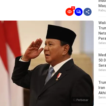
Indo
Masj
50
Rabu,
Wal
Tru
Net
Per
Selas
Medi
50.0
Sera
Selas
Tru
Iran
Akhi
Senin
Perbesar