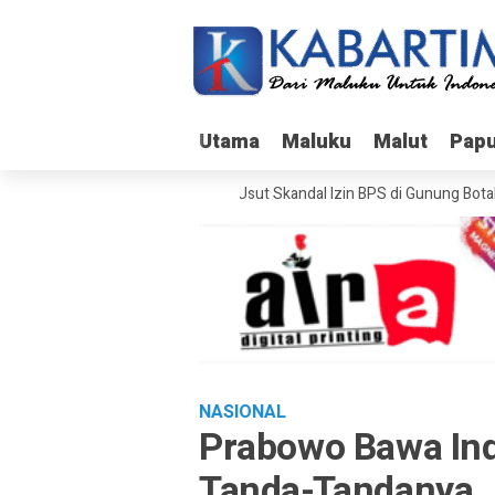
Utama
Utama
Maluku
Maluku
Malut
Malut
Pap
Pap
Bareskrim Usut Skandal Izin BPS di Gunung Botak
NASIONAL
Prabowo Bawa Ind
Tanda-Tandanya