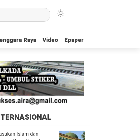
enggara Raya
enggara Raya
Video
Video
Epaper
Epaper
NTERNASIONAL
asakan Islam dan