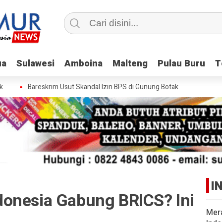
ua
ua
Sulawesi
Sulawesi
Amboina
Amboina
Malteng
Malteng
Pulau Buru
Pulau Buru
T
T
Bareskrim Usut Skandal Izin BPS di Gunung Botak
I
onesia Gabung BRICS? Ini
Mer