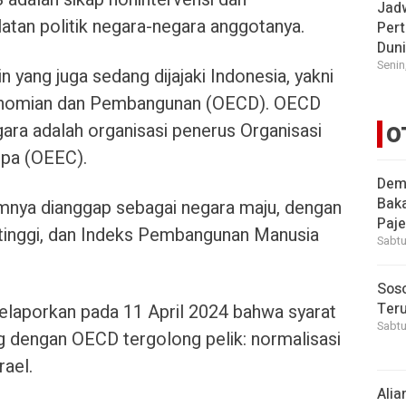
Jad
tan politik negara-negara anggotanya.
Pert
Dun
Senin
n yang juga sedang dijajaki Indonesia, yakni
onomian dan Pembangunan (OECD). OECD
ara adalah organisasi penerus Organisasi
O
opa (OEEC).
Demi
Bak
nya dianggap sebagai negara maju, dengan
Paje
inggi, dan Indeks Pembangunan Manusia
Sabtu
Soso
Ter
laporkan pada 11 April 2024 bahwa syarat
Sabtu
g dengan OECD tergolong pelik: normalisasi
rael.
Alia