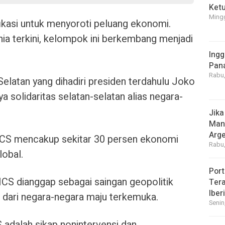
Ket
Mingg
fikasi untuk menyoroti peluang ekonomi.
ia terkini, kelompok ini berkembang menjadi
Ingg
Pan
Rabu,
 Selatan yang dihadiri presiden terdahulu Joko
solidaritas selatan-selatan alias negara-
Jika
Manf
Arge
ICS mencakup sekitar 30 persen ekonomi
Rabu,
lobal.
Port
CS dianggap sebagai saingan geopolitik
Tera
Iber
i dari negara-negara maju terkemuka.
Senin
 adalah sikap nonintervensi dan