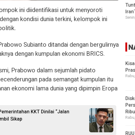
Tunt
ompok ini diidentifikasi untuk menyoroti
Iran
engan kondisi dunia terkini, kelompok ini
Senin
litik.
rabowo Subianto ditandai dengan bergulirnya
N
daknya dengan kumpulan ekonomi BRICS.
Kisa
smi, Prabowo dalam sejumlah pidato
Pras
Rabu,
kecenderungan pada semangat kumpulan itu
tanan ekonomi lama dunia yang dipimpin Eropa
Disk
Pers
 Pemerintahan KKT Dinilai “Jalan
Rib
Rabu,
mbil Sikap
RUU