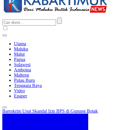
Utama
Maluku
Malut
Papua
Sulawesi
Amboina
Malteng
Pulau Buru
Tenggara Raya
Video
Epaper
Bareskrim Usut Skandal Izin BPS di Gunung Botak