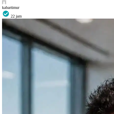
kabartimur
22 jam