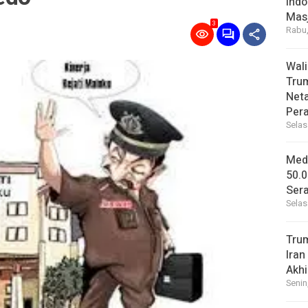
Indo
Masj
3
Rabu,
Wal
Tru
Net
Per
Selas
Medi
50.0
Sera
Selas
Tru
Iran
Akhi
Senin