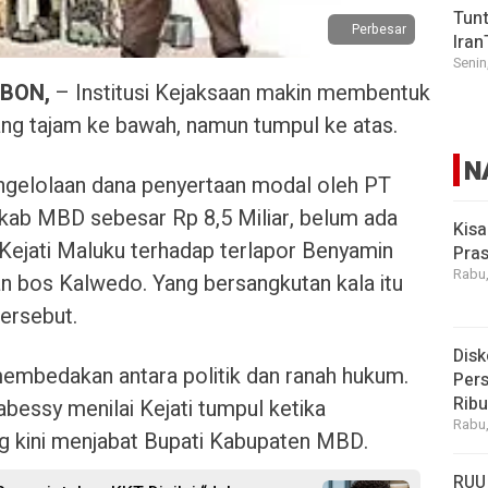
Tunt
Perbesar
Iran
Senin
BON,
– Institusi Kejaksaan makin membentuk
ng tajam ke bawah, namun tumpul ke atas.
N
ngelolaan dana penyertaan modal oleh PT
ab MBD sebesar Rp 8,5 Miliar, belum ada
Kisa
Kejati Maluku terhadap terlapor Benyamin
Pras
Rabu,
 bos Kalwedo. Yang bersangkutan kala itu
ersebut.
Disk
a membedakan antara politik dan ranah hukum.
Pers
Rib
abessy menilai Kejati tumpul ketika
Rabu,
 kini menjabat Bupati Kabupaten MBD.
RUU