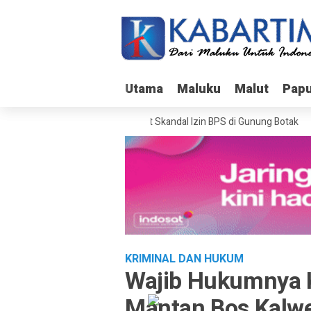
Utama
Utama
Maluku
Maluku
Malut
Malut
Pap
Pap
Bareskrim Usut Skandal Izin BPS di Gunung Botak
KRIMINAL DAN HUKUM
Wajib Hukumnya K
Mantan Bos Kalw