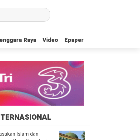
enggara Raya
enggara Raya
Video
Video
Epaper
Epaper
NTERNASIONAL
asakan Islam dan