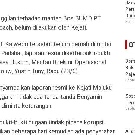
Jad
Pert
Dun
nggilan terhadap mantan Bos BUMD PT.
Senin
ch, belum dilakukan oleh Kejati.
PT. Kalwedo tersebut belum pernah dimintai
O
Padahal, laporan resmi disertai bukti-bukti
Demi
uasa Hukum, Mantan Direktur Operasional
Bak
uw, Yustin Tuny, Rabu (23/6).
Paje
Sabtu
nyampaikan laporan resmi ke Kejati Maluku
gga kini tidak ada tanda-tanda Benyamin
Soso
Ter
diminta keterangan.
Sabtu
bukti-bukti dugaan tindak pidana korupsi,
aikan beberapa hari kemudian ada penyerahan
Alia