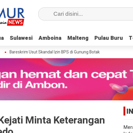
ua
ua
Sulawesi
Sulawesi
Amboina
Amboina
Malteng
Malteng
Pulau Buru
Pulau Buru
T
T
Bareskrim Usut Skandal Izin BPS di Gunung Botak
I
ejati Minta Keterangan
Mer
edo