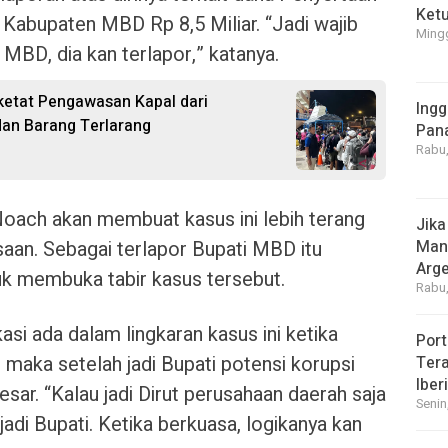
Ket
Kabupaten MBD Rp 8,5 Miliar. “Jadi wajib
Mingg
 MBD, dia kan terlapor,” katanya.
etat Pengawasan Kapal dari
Ingg
dan Barang Terlarang
Pan
Rabu,
oach akan membuat kasus ini lebih terang
Jika
ksaan. Sebagai terlapor Bupati MBD itu
Manf
Arge
k membuka tabir kasus tersebut.
Rabu,
asi ada dalam lingkaran kasus ini ketika
Port
maka setelah jadi Bupati potensi korupsi
Tera
Iber
esar. “Kalau jadi Dirut perusahaan daerah saja
Senin
 jadi Bupati. Ketika berkuasa, logikanya kan