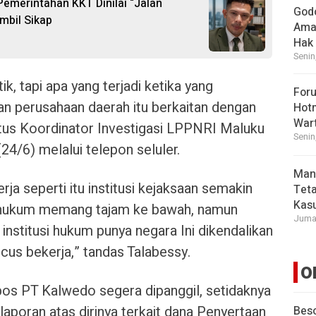
 Pemerintahan KKT Dinilai “Jalan
God
mbil Sikap
Ama
Hak
Senin
ik, tapi apa yang terjadi ketika yang
For
n perusahaan daerah itu berkaitan dengan
Hot
War
cetus Koordinator Investigasi LPPNRI Maluku
Senin
24/6) melalui telepon seluler.
Man
ja seperti itu institusi kejaksaan semakin
Tet
Kasu
u hukum memang tajam ke bawah, namun
Jumat
 institusi hukum punya negara Ini dikendalikan
cus bekerja,” tandas Talabessy.
O
bos PT Kalwedo segera dipanggil, setidaknya
laporan atas dirinya terkait dana Penyertaan
Beso