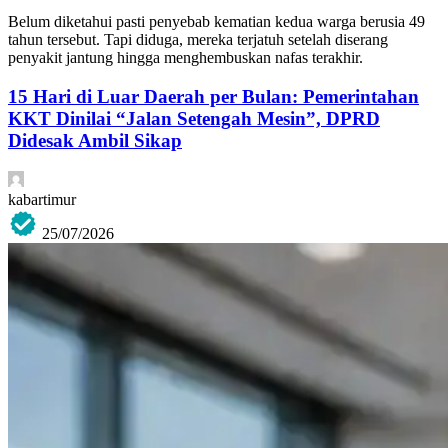
Belum diketahui pasti penyebab kematian kedua warga berusia 49
tahun tersebut. Tapi diduga, mereka terjatuh setelah diserang
penyakit jantung hingga menghembuskan nafas terakhir.
15 Hari di Luar Daerah per Bulan: Pemerintahan
KKT Dinilai “Jalan Setengah Mesin”, DPRD
Didesak Ambil Sikap
kabartimur
25/07/2026