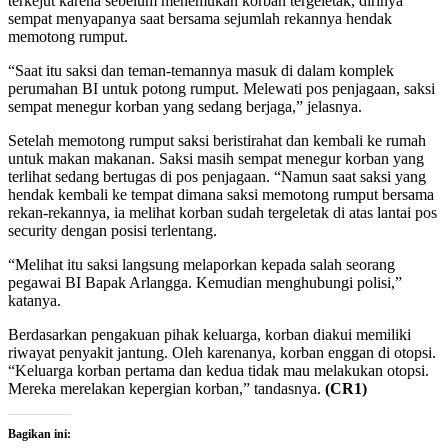
terkejut karena sebelum menemukan korban tergeletak, dirinya
sempat menyapanya saat bersama sejumlah rekannya hendak
memotong rumput.
“Saat itu saksi dan teman-temannya masuk di dalam komplek
perumahan BI untuk potong rumput. Melewati pos penjagaan, saksi
sempat menegur korban yang sedang berjaga,” jelasnya.
Setelah memotong rumput saksi beristirahat dan kembali ke rumah
untuk makan makanan. Saksi masih sempat menegur korban yang
terlihat sedang bertugas di pos penjagaan. “Namun saat saksi yang
hendak kembali ke tempat dimana saksi memotong rumput bersama
rekan-rekannya, ia melihat korban sudah tergeletak di atas lantai pos
security dengan posisi terlentang.
“Melihat itu saksi langsung melaporkan kepada salah seorang
pegawai BI Bapak Arlangga. Kemudian menghubungi polisi,”
katanya.
Berdasarkan pengakuan pihak keluarga, korban diakui memiliki
riwayat penyakit jantung. Oleh karenanya, korban enggan di otopsi.
“Keluarga korban pertama dan kedua tidak mau melakukan otopsi.
Mereka merelakan kepergian korban,” tandasnya.
(CR1)
Bagikan ini: