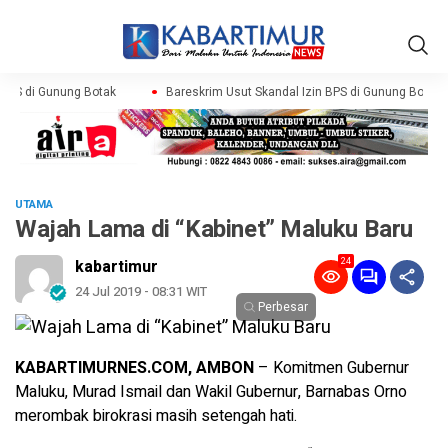
BPS di Gunung Botak
Bareskrim Usut Skandal Izin BPS di Gunung Botak
UTAMA
Wajah Lama di “Kabinet” Maluku Baru
24
kabartimur
24 Jul 2019 - 08:31 WIT
Perbesar
KABARTIMURNES.COM,
AMBON
– Komitmen Gubernur
Maluku, Murad Ismail dan Wakil Gubernur, Barnabas Orno
merombak birokrasi masih setengah hati.