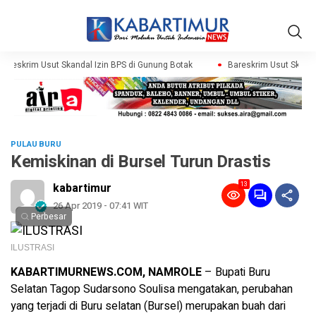
areskrim Usut Skandal Izin BPS di Gunung Botak
Bareskrim Usut Skandal
PULAU BURU
Kemiskinan di Bursel Turun Drastis
13
kabartimur
26 Apr 2019 - 07:41 WIT
Perbesar
ILUSTRASI
KABARTIMURNEWS.COM, NAMROLE
– Bupati Buru
Selatan Tagop Sudarsono Soulisa mengatakan, perubahan
yang terjadi di Buru selatan (Bursel) merupakan buah dari